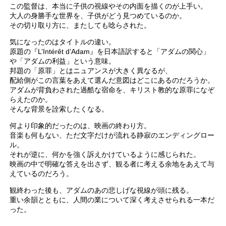
この監督は、本当に子供の視線やその内面を描くのが上手い。
大人の身勝手な世界を、子供がどう見つめているのか。
その切り取り方に、またしても唸らされた。
気になったのはタイトルの違い。
原題の『L’Intérêt d’Adam』を日本語訳すると「アダムの関心」
や「アダムの利益」という意味。
邦題の「原罪」とはニュアンスが大きく異なるが、
配給側がこの言葉をあえて選んだ意図はどこにあるのだろうか。
アダムが背負わされた過酷な宿命を、キリスト教的な原罪になぞ
らえたのか。
そんな背景を詮索したくなる。
何より印象的だったのは、映画の終わり方。
音楽も何もない、ただ文字だけが流れる静寂のエンディングロー
ル。
それが逆に、何かを強く訴えかけているように感じられた。
映画の中で明確な答えを出さず、観る者に考える余地をあえて与
えているのだろう。
観終わった後も、アダムのあの悲しげな視線が頭に残る。
重い余韻とともに、人間の業について深く考えさせられる一本だ
った。