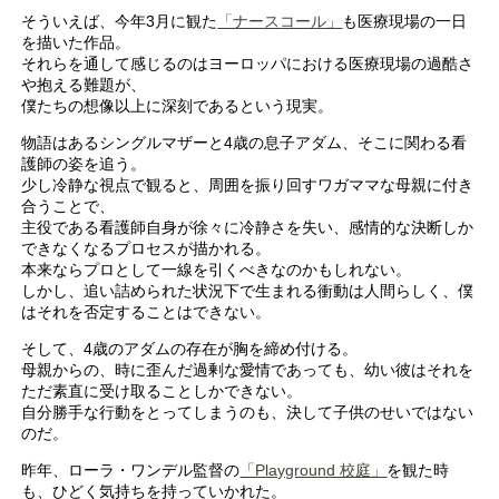
そういえば、今年3月に観た
「ナースコール」
も医療現場の一日
を描いた作品。
それらを通して感じるのはヨーロッパにおける医療現場の過酷さ
や抱える難題が、
僕たちの想像以上に深刻であるという現実。
物語はあるシングルマザーと4歳の息子アダム、そこに関わる看
護師の姿を追う。
少し冷静な視点で観ると、周囲を振り回すワガママな母親に付き
合うことで、
主役である看護師自身が徐々に冷静さを失い、感情的な決断しか
できなくなるプロセスが描かれる。
本来ならプロとして一線を引くべきなのかもしれない。
しかし、追い詰められた状況下で生まれる衝動は人間らしく、僕
はそれを否定することはできない。
そして、4歳のアダムの存在が胸を締め付ける。
母親からの、時に歪んだ過剰な愛情であっても、幼い彼はそれを
ただ素直に受け取ることしかできない。
自分勝手な行動をとってしまうのも、決して子供のせいではない
のだ。
昨年、ローラ・ワンデル監督の
「Playground 校庭」
を観た時
も、ひどく気持ちを持っていかれた。