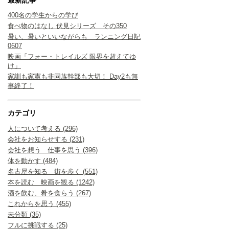
400名の学生からの学び
食べ物のはなし 伏見シリーズ その350
暑い、暑いといいながらも ランニング日記
0607
映画「フォー・トレイルズ 限界を超えてゆ
け」
家訓も家憲も非同族幹部も大切！ Day2も無
事終了！
カテゴリ
人について考える (296)
会社をお知らせする (231)
会社を想う 仕事を思う (396)
体を動かす (484)
名古屋を知る 街を歩く (551)
本を読む 映画を観る (1242)
酒を飲む、肴を食らう (267)
これからを思う (455)
未分類 (35)
フルに挑戦する (25)