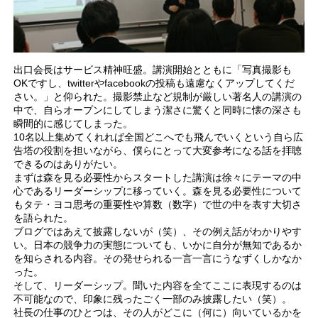
出口会長はサービス精神旺盛。講演開始とともに「写真撮影も
OKですし、twitterやfacebookの投稿も遠慮なくアップしてくだ
さい。」と仰られた。撮影禁止など規制が厳しい著名人の講演の
中で、自らオープンにしてしまう潔さに驚くと同時に懐の深さも
瞬間的に感じてしまった。
10名以上集めてくれれば全国どこへでも飛んでいくという自ら広
告塔の役割を担いながら、僕らにとって大変参考になる話を拝聴
できるのはありがたい。
まずは森を見る必要性からスタートした講演は徐々にテーマの中
心であるリーダーシップに移っていく。森を見る必要性について
もタテ・ヨコ思考の重要性や算数（数字）で世の中を表す大切さ
を語られた。
ブログではあえて披露しないが（笑）、その例え話がわかりやす
い。日本の競争力の実態についても、いかに自分が無知であるか
を知らされる内容。その発せられる一言一言にうなずくしかなか
った。
そして、リーダーシップ。聞いた内容を全てここに表現するのは
不可能なので、印象に残ったごく一部のみ披露したい（笑）。
社長の仕事のひとつは、その人がどこに（何に）向いているかを