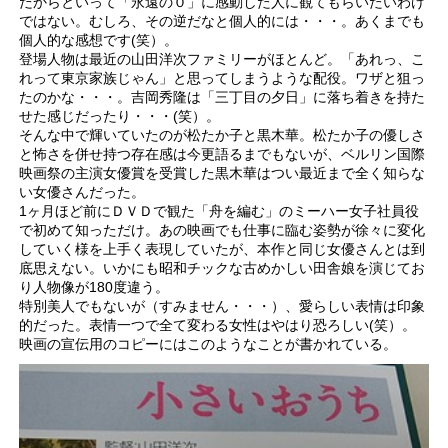
だからといって「永遠の０」に感動した人に観てもらいたいわけ
ではない。むしろ、その逆だなと個人的には・・・。あくまでも
個人的な感想です(笑）。
登場人物は最近の山田洋次ファミリーがほとんど。「あれっ、こ
れって東京家族じゃん」と思ってしまうような配役。ワザと狙っ
たのかな・・・。吉岡秀隆は「三丁目の夕日」に落ち着きを持た
せた感じだったり・・・(笑）。
そんな中で輝いていたのが松たか子と黒木華。松たか子の優しさ
と怖さを併せ持つ存在感は今更語るまでもないが、ベルリン国際
映画祭の主演女優賞を受賞した黒木華はつい最近まで全く知らな
い女優さんだった。
1ヶ月ほど前にＤＶＤで観た「舟を編む」のミーハー女子社員役
で初めて知っただけ。あの映画でも仕事に臨む姿勢が徐々に変化
していく様を上手く表現していたが、本作と同じ女優さんとは到
底思えない。いかにも昭和チックな古めかしい田舎娘を演じてお
り人物像が180度違う。
特別美人でもないが（すみません・・・）、愛らしい表情は印象
的だった。表情一つで全て変わる女性はやはり恐ろしい(笑）。
映画の宣伝用のコピーにはこのようなことが書かれている。