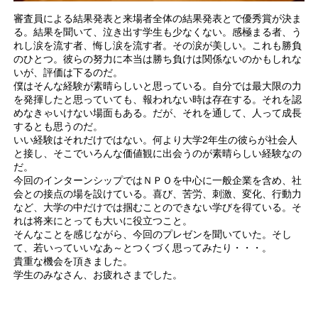
審査員による結果発表と来場者全体の結果発表とで優秀賞が決ま
る。結果を聞いて、泣き出す学生も少なくない。感極まる者、う
れし涙を流す者、悔し涙を流す者。その涙が美しい。これも勝負
のひとつ。彼らの努力に本当は勝ち負けは関係ないのかもしれな
いが、評価は下るのだ。
僕はそんな経験が素晴らしいと思っている。自分では最大限の力
を発揮したと思っていても、報われない時は存在する。それを認
めなきゃいけない場面もある。だが、それを通して、人って成長
するとも思うのだ。
いい経験はそれだけではない。何より大学2年生の彼らが社会人
と接し、そこでいろんな価値観に出会うのが素晴らしい経験なの
だ。
今回のインターンシップではＮＰＯを中心に一般企業を含め、社
会との接点の場を設けている。喜び、苦労、刺激、変化、行動力
など、大学の中だけでは掴むことのできない学びを得ている。そ
れは将来にとっても大いに役立つこと。
そんなことを感じながら、今回のプレゼンを聞いていた。そし
て、若いっていいなあ～とつくづく思ってみたり・・・。
貴重な機会を頂きました。
学生のみなさん、お疲れさまでした。