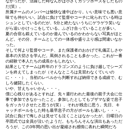
なかったが、活躍した時なんかは小さくガッツポーズをしたもの
だ(笑）。
所属チームのメンバーは愉快な連中ばかり。いい意味でも悪い意
味でも仲がいい。試合に負けて監督やコーチに叱られている時は
シュンとしているのだが、5分と絶たないうちにゲラゲラ笑いな
がら追いかけっこをしている。ふざけ合っていることが多い。
夏の合宿も鍛えているのか遊んでいるのかわからない写真がほと
んど。その分、チームとしての一体感や盛り上り感は間違いなか
った。
そして何より監督やコーチ、また保護者のおかげで礼儀正しさや
基本の大切さを学んだ。罵倒されることも多かった。これが一番
の経験で本人たちの成長かもしれない。
結果としてチームは昨年のドラゴンズのように負け越しでシーズ
ンを終えてしまったが（そんなところは見習わなくていいの
に・・・）、当初のレベルから判断すれば納得できる成績で、む
しろ健闘したくらい。
いや、甘えちゃいかん・・・。
僕に心残りがあるとすれば、先々週行われた最後の親子大会に仕
事で参加できなかったこと。参加したとしてもブザマな姿で息子
をガッカリさせたと思うが(笑）、それが残念に思う。先日、キ
ャッチボールをした時も最早息子の方がボールも速いし・・・。
試合に負けて悔しさは見せても泣くことはなかったが、日曜日の
卒団式では全員が泣いたようだ。もちろんそんな演出もあっただ
ろうが、この3年間の思い出が凝縮され感情に表れた瞬間だろ