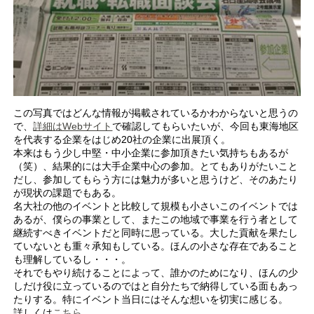
この写真ではどんな情報が掲載されているかわからないと思うの
で、
詳細はWebサイト
で確認してもらいたいが、今回も東海地区
を代表する企業をはじめ20社の企業に出展頂く。
本来はもう少し中堅・中小企業に参加頂きたい気持ちもあるが
（笑）、結果的には大手企業中心の参加。とてもありがたいこと
だし、参加してもらう方には魅力が多いと思うけど、そのあたり
が現状の課題でもある。
名大社の他のイベントと比較して規模も小さいこのイベントでは
あるが、僕らの事業として、またこの地域で事業を行う者として
継続すべきイベントだと同時に思っている。大した貢献を果たし
ていないとも重々承知もしている。ほんの小さな存在であること
も理解しているし・・・。
それでもやり続けることによって、誰かのためになり、ほんの少
しだけ役に立っているのではと自分たちで納得している面もあっ
たりする。特にイベント当日にはそんな想いを切実に感じる。
詳しくは
こちら