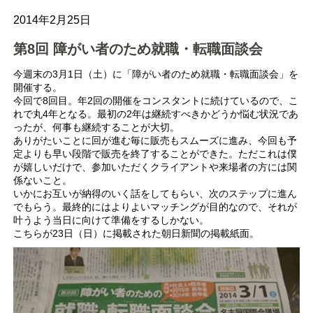
2014年2月25日
第8回 障がい者のため就職・転職面談会
今週末の3月1日（土）に「障がい者のため就職・転職面談会」を
開催する。
今回で8回目。年2回の開催をコンスタントに続けているので、こ
れで丸4年となる。最初の2年は継続すべきかどうか悩む状況であ
ったが、何事も継続することが大切。
ありがたいことに回が進む毎に販売もスムーズに進み、今回も予
定よりも早い段階で販売を終了することができた。ただこれは僕
が嬉しいだけで、参加いただくクライアントや来場者の方には関
係ないこと。
いかにお互いが納得のいく話をしてもらい、次のステップに進ん
でもらう。最終的にはよりよいマッチングが目的なので、それが
叶うよう当日に向けて準備をするしかない。
こちらが23日（日）に掲載された朝日新聞の掲載紙面。