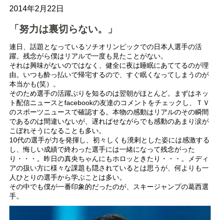
2014年2月22日
「努力は裏切らない。」
連日、話題となっているソチオリンピックでの日本人選手の活
躍。残念がら僕はリアルで一度も見たことがない。
それは興味がないのではなく、健全に夜は睡眠にあててるのが理
由。いつも酔っ払いで帰宅するので、すぐ眠くなってしまうのが
本当かも(笑）。
そのため選手の活躍ぶりを知るのは翌朝がほとんど。まずはネッ
ト配信ニュースとfacebookの友達のコメントをチェックし、ＴＶ
のスポーツニュースで確認する。本物の感動はリアルのその瞬間
であるのは間違いないが、遅ればせながらでも感動のあまり涙が
こぼれそうになることも多い。
10代の選手が力を発揮し、初々しくも溌剌とした姿には感激する
し、悔しい成績で終わった選手には一緒になって残念がった
り・・・。昨日の真央ちゃんにもホロッときたり・・・。メディ
アの扱い方に様々な課題も隠されているとは思うが、何よりも一
人ひとりの選手から学ぶことは多い。
その中でも僕が一番印象的だったのが、スキージャンプの葛西選
手。