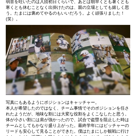
弱音を吐いたのは入団初日くらいで、あとは朝早くとも暑くとも
寒くとも休むことなく出掛けたのは、親の立場としても嬉しく思
う。たまには褒めてやるのもいいだろう。よく頑張りました！
(笑）。
写真にもあるようにポジションはキャッチャー。
本人が希望したのではなく、チーム事情でそのポジションを任さ
れたようだが、地味な割には大変な役割をよくこなしたと思う。
体が小さい割には肩が強かったので、試合で盗塁を阻止した時は
チームとしてもかなり盛り上がった。最終学年にはピッチャーの
リードも安心して見ることができた。僕はたまにしか観戦に行け