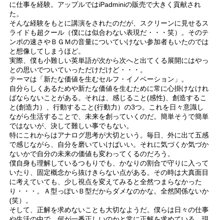
に仕事を経験。アップルではiPadminiの販売で大きく貢献され
た。
そんな経験をもとに講演をされたのだが、スクリーンに見せるス
ライドも超クール（僕には似合わない表現だ・・・笑）。そのテ
ンポの速さやＢＧＭの音量についていけない参加者もいたのでは
と想像してしまうほど。
実際、僕も小難しい英単語が次から次へと出てくる展開にはやっ
との思いでついていっただけだけど・・・。
テーマは「新たな価値を生むセルフ・イノベーション」。
自分らしくあるためや新たな価値を生むために常に心掛けなけれ
ばならないことがある。それは、感じること(感性)、創造するこ
と(創造力）、行動すること(行動力）の3つ。これを日々意識し
ながら生活することで、未来を創っていくのだ。簡単そうで簡単
ではないが、決して難しい事でもない。
特にこれからはアナログ思考が大切という。毎日、外に出て五感
で感じながら、自分を磨いていけばいい。それに気づくか気づか
ないかで自分の未来の価値も変わってくるのだろう。
僕自身も理解しているつもりでも、かなりの割合で守りに入って
いたり、固定概念から抜けきらない点がある。その時は大真面目
に考えていても、少し視点を変えてみると全然つまらなかった
り・・・。Ａ型っぽいＢ型だからダメなのかな。全然関係ないか
(笑）。
そして、正解を求めないことも大切なようだ。僕らは日々の仕事
や生活の中で、何が一番正しいのかと常に正解を求めている。現