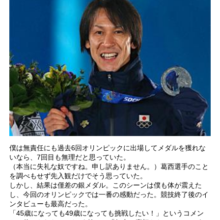
僕は無責任にも過去6回オリンピックに出場してメダルを獲れな
いなら、7回目も無理だと思っていた。
（本当に失礼な奴ですね。申し訳ありません。）葛西選手のこと
を調べもせず先入観だけでそう思っていた。
しかし、結果は僅差の銀メダル。このシーンは僕も体が震えた
し、今回のオリンピックでは一番の感動だった。競技終了後のイ
ンタビューも最高だった。
「45歳になっても49歳になっても挑戦したい！」というコメン