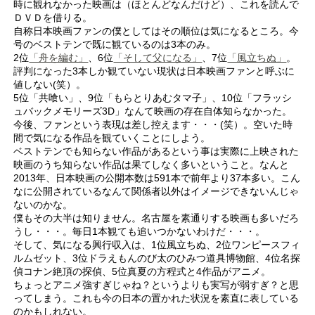
時に観れなかった映画は（ほとんどなんだけど）、これを読んで
ＤＶＤを借りる。
自称日本映画ファンの僕としてはその順位は気になるところ。今
号のベストテンで既に観ているのは3本のみ。
2位
「舟を編む」
、6位
「そして父になる」
、7位
「風立ちぬ」
。
評判になった3本しか観ていない現状は日本映画ファンと呼ぶに
値しない(笑）。
5位「共喰い」、9位「もらとりあむタマ子」、10位「フラッシ
ュバックメモリーズ3D」なんて映画の存在自体知らなかった。
今後、ファンという表現は差し控えます・・・(笑）。空いた時
間で気になる作品を観ていくことにしよう。
ベストテンでも知らない作品があるという事は実際に上映された
映画のうち知らない作品は果てしなく多いということ。なんと
2013年、日本映画の公開本数は591本で前年より37本多い。こん
なに公開されているなんて関係者以外はイメージできないんじゃ
ないのかな。
僕もその大半は知りません。名古屋を素通りする映画も多いだろ
うし・・・。毎日1本観ても追いつかないわけだ・・・。
そして、気になる興行収入は、1位風立ちぬ、2位ワンピースフィ
ルムゼット、3位ドラえもんのび太のひみつ道具博物館、4位名探
偵コナン絶頂の探偵、5位真夏の方程式と4作品がアニメ。
ちょっとアニメ強すぎじゃね？というよりも実写が弱すぎ？と思
ってしまう。これも今の日本の置かれた状況を素直に表している
のかもしれない。