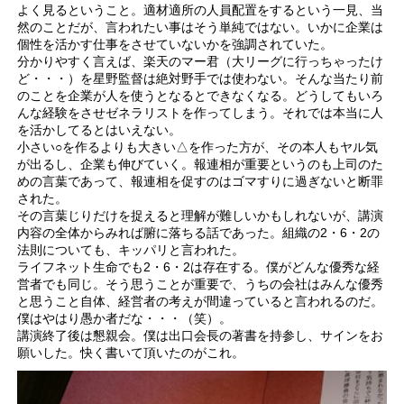
よく見るということ。適材適所の人員配置をするという一見、当
然のことだが、言われたい事はそう単純ではない。いかに企業は
個性を活かす仕事をさせていないかを強調されていた。
分かりやすく言えば、楽天のマー君（大リーグに行っちゃったけ
ど・・・）を星野監督は絶対野手では使わない。そんな当たり前
のことを企業が人を使うとなるとできなくなる。どうしてもいろ
んな経験をさせゼネラリストを作ってしまう。それでは本当に人
を活かしてるとはいえない。
小さい○を作るよりも大きい△を作った方が、その本人もヤル気
が出るし、企業も伸びていく。報連相が重要というのも上司のた
めの言葉であって、報連相を促すのはゴマすりに過ぎないと断罪
された。
その言葉じりだけを捉えると理解が難しいかもしれないが、講演
内容の全体からみれば腑に落ちる話であった。組織の2・6・2の
法則についても、キッパリと言われた。
ライフネット生命でも2・6・2は存在する。僕がどんな優秀な経
営者でも同じ。そう思うことが重要で、うちの会社はみんな優秀
と思うこと自体、経営者の考えが間違っていると言われるのだ。
僕はやはり愚か者だな・・・（笑）。
講演終了後は懇親会。僕は出口会長の著書を持参し、サインをお
願いした。快く書いて頂いたのがこれ。