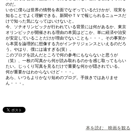
のだ。
いかに僕らは世界の情勢を表面でなぞっているだけかが、現実を
知ることでよく理解できる。新聞やＴＶで報じられるニュースだ
けで知った気になってはいけないと。
今、ソチオリンピックが行われている背景には何があるか、東京
オリンピックが開催される理由の本質はどこか、単に経済や治安
が安定していることだけが理由でないことも・・・。その事実か
ら本質を論理的に想像する力がインテリジェンスといえるのだろ
う。やはり、僕には遠すぎる(笑）。
このブログを読んだところで何の参考にもならないと思うが
（笑）、一枚の写真から何が読み取れるのかを感じ取ってもらい
たい。じっくり写真を見るだけで重要な何かが隠されている。
何が重要かはわからないけど・・・。
あら、いつもよりかなり短めのブログ。手抜きではありませ
ん・・・。
本を読む 映画を観る