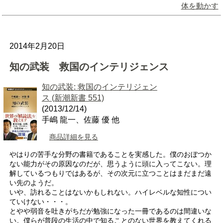
体を動かす
2014年2月20日
知の武装 救国のインテリジェンス
知の武装: 救国のインテリジェン
ス (新潮新書 551)
(2013/12/14)
手嶋 龍一、佐藤 優 他
商品詳細を見る
やはりの苦手な分野の書籍であることを実感した。僕のおぼつか
ない能力がその原因なのだが、思うように頭に入ってこない。理
解しているつもりではあるが、その次元に立つことはまだまだ遠
い先のようだ。
いや、訪れることはないかもしれない。ハイレベルな知性につい
ていけない・・・。
とやや弱音を吐きがちだが勉強になった一冊であるのは間違いな
い。僕らが普段の生活の中で知ることのない世界を教えてくれる