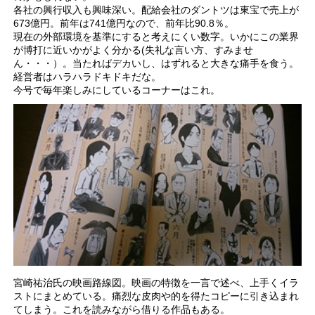
各社の興行収入も興味深い。配給会社のダントツは東宝で売上が
673億円。前年は741億円なので、前年比90.8％。
現在の外部環境を基準にすると考えにくい数字。いかにこの業界
が博打に近いかがよく分かる(失礼な言い方、すみませ
ん・・・）。当たればデカいし、はずれると大きな痛手を食う。
経営者はハラハラドキドキだな。
今号で毎年楽しみにしているコーナーはこれ。
宮崎祐治氏の映画路線図。映画の特徴を一言で述べ、上手くイラ
ストにまとめている。痛烈な皮肉や的を得たコピーに引き込まれ
てしまう。これを読みながら借りる作品もある。