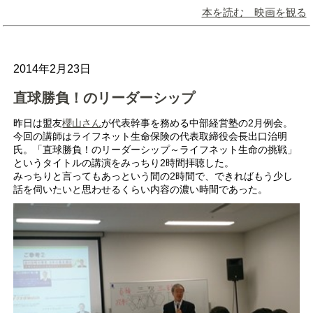
本を読む 映画を観る
2014年2月23日
直球勝負！のリーダーシップ
昨日は盟友
櫻山さん
が代表幹事を務める中部経営塾の2月例会。
今回の講師はライフネット生命保険の代表取締役会長出口治明
氏。「直球勝負！のリーダーシップ～ライフネット生命の挑戦」
というタイトルの講演をみっちり2時間拝聴した。
みっちりと言ってもあっという間の2時間で、できればもう少し
話を伺いたいと思わせるくらい内容の濃い時間であった。