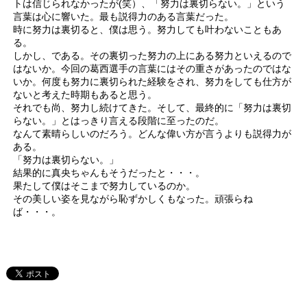
トは信じられなかったが(笑）、「努力は裏切らない。」という
言葉は心に響いた。最も説得力のある言葉だった。
時に努力は裏切ると、僕は思う。努力しても叶わないこともあ
る。
しかし、である。その裏切った努力の上にある努力といえるので
はないか。今回の葛西選手の言葉にはその重さがあったのではな
いか。何度も努力に裏切られた経験をされ、努力をしても仕方が
ないと考えた時期もあると思う。
それでも尚、努力し続けてきた。そして、最終的に「努力は裏切
らない。」とはっきり言える段階に至ったのだ。
なんて素晴らしいのだろう。どんな偉い方が言うよりも説得力が
ある。
「努力は裏切らない。」
結果的に真央ちゃんもそうだったと・・・。
果たして僕はそこまで努力しているのか。
その美しい姿を見ながら恥ずかしくもなった。頑張らね
ば・・・。