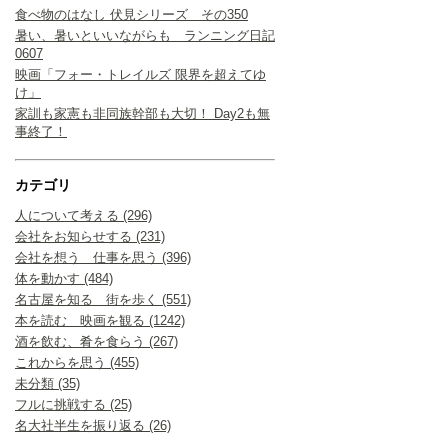
食べ物のはなし 伏見シリーズ その350
暑い、暑いといいながらも ランニング日記
0607
映画「フォー・トレイルズ 限界を超えてゆ
け」
家訓も家憲も非同族幹部も大切！ Day2も無
事終了！
カテゴリ
人について考える (296)
会社をお知らせする (231)
会社を想う 仕事を思う (396)
体を動かす (484)
名古屋を知る 街を歩く (551)
本を読む 映画を観る (1242)
酒を飲む、肴を食らう (267)
これからを思う (455)
未分類 (35)
フルに挑戦する (25)
名大社半生を振り返る (26)