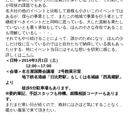
が現状の課題でもある。
名大社の他のイベントと比較して規模も小さいこのイベントでは
あるが、僕らの事業として、またこの地域で事業を行う者として
継続すべきイベントだと同時に思っている。大した貢献を果たし
ていないとも重々承知もしている。ほんの小さな存在であること
も理解しているし・・・。
それでもやり続けることによって、誰かのためになり、ほんの少
しだけ役に立っているのではと自分たちで納得している面もあっ
たりする。特にイベント当日にはそんな想いを切実に感じる。
詳しくは
こちら
＜日時＞2014年3月1日（土）
12:00～17:00
＜会場＞名古屋国際会議場 2号館展示室
地下鉄名港線「日比野駅」もしくは名城線「西高蔵駅」
より
徒歩5分駐車場もあります。
※要約筆記、手話スタッフも待機。就職相談コーナーもありま
す。
まだまだ寒い日が続くので、格好にはさほど気にすることなく、
暖かい服装で来て頂きたい。