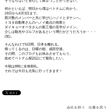
そうならないと安心して旅立つことができない。
何かといえば、明日から僕はベトナムに向かう。
29日から6月3日まで。
西川塾のメンバーと共に学びにハノイとダナンへ。
トヨタ自動車さんのハノイ拠点の視察と
ダイキョーオータさんの新工場の見学がメイン。
少しは観光やゴルフがあるという噂だがどうだろうか・・・
(笑)。
そんなわけで5日間、日本を離れる。
帰ってくるのは、日曜の朝、成田空港。
その間、このブログもお休みさせてもらう。
改めてベトナム探訪記にて報告したい。
今朝は8時に全体朝礼。
それでは今日も元気に行ってきます！
会社を想う 仕事を思う