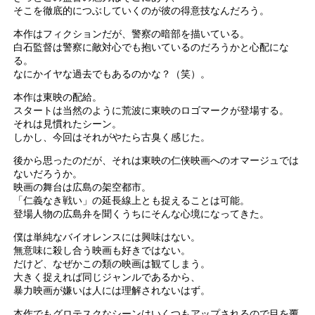
そこを徹底的につぶしていくのが彼の得意技なんだろう。
本作はフィクションだが、警察の暗部を描いている。
白石監督は警察に敵対心でも抱いているのだろうかと心配にな
る。
なにかイヤな過去でもあるのかな？（笑）。
本作は東映の配給。
スタートは当然のように荒波に東映のロゴマークが登場する。
それは見慣れたシーン。
しかし、今回はそれがやたら古臭く感じた。
後から思ったのだが、それは東映の仁侠映画へのオマージュでは
ないだろうか。
映画の舞台は広島の架空都市。
「仁義なき戦い」の延長線上とも捉えることは可能。
登場人物の広島弁を聞くうちにそんな心境になってきた。
僕は単純なバイオレンスには興味はない。
無意味に殺し合う映画も好きではない。
だけど、なぜかこの類の映画は観てしまう。
大きく捉えれば同じジャンルであるから、
暴力映画が嫌いは人には理解されないはず。
本作でもグロテスクなシーンはいくつもアップされるので目を覆