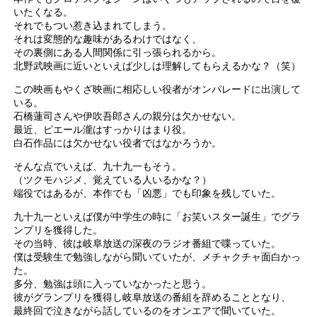
いたくなる。
それでもつい惹き込まれてしまう。
それは変態的な趣味があるわけではなく、
その裏側にある人間関係に引っ張られるから。
北野武映画に近いといえば少しは理解してもらえるかな？（笑）
この映画もやくざ映画に相応しい役者がオンパレードに出演して
いる。
石橋蓮司さんや伊吹吾郎さんの親分は欠かせない。
最近、ピエール瀧はすっかりはまり役。
白石作品には欠かせない役者ではなかろうか。
そんな点でいえば、九十九一もそう。
（ツクモハジメ、覚えている人いるかな？）
端役ではあるが、本作でも「凶悪」でも印象を残していた。
九十九一といえば僕が中学生の時に「お笑いスター誕生」でグラ
ンプリを獲得した。
その当時、彼は岐阜放送の深夜のラジオ番組で喋っていた。
僕は受験生で勉強しながら聞いていたが、メチャクチャ面白かっ
た。
多分、勉強は頭に入っていなかったと思う。
彼がグランプリを獲得し岐阜放送の番組を辞めることとなり、
最終回で泣きながら話しているのをオンエアで聞いていた。