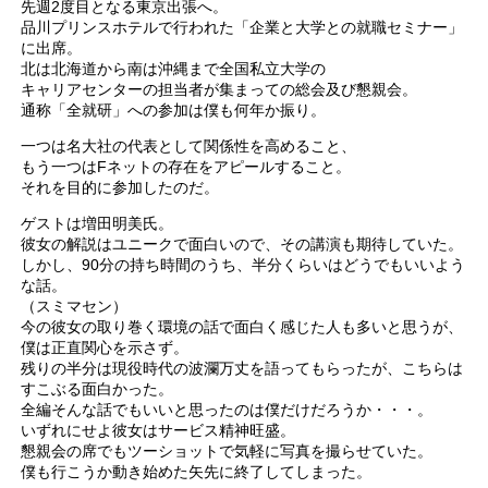
先週2度目となる東京出張へ。
品川プリンスホテルで行われた「企業と大学との就職セミナー」
に出席。
北は北海道から南は沖縄まで全国私立大学の
キャリアセンターの担当者が集まっての総会及び懇親会。
通称「全就研」への参加は僕も何年か振り。
一つは名大社の代表として関係性を高めること、
もう一つはFネットの存在をアピールすること。
それを目的に参加したのだ。
ゲストは増田明美氏。
彼女の解説はユニークで面白いので、その講演も期待していた。
しかし、90分の持ち時間のうち、半分くらいはどうでもいいよう
な話。
（スミマセン）
今の彼女の取り巻く環境の話で面白く感じた人も多いと思うが、
僕は正直関心を示さず。
残りの半分は現役時代の波瀾万丈を語ってもらったが、こちらは
すこぶる面白かった。
全編そんな話でもいいと思ったのは僕だけだろうか・・・。
いずれにせよ彼女はサービス精神旺盛。
懇親会の席でもツーショットで気軽に写真を撮らせていた。
僕も行こうか動き始めた矢先に終了してしまった。