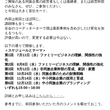
ご興味のある同族企業の経営者もしくは後継者、または経営幹部
のみなさん、ぜひ、ご参加ください。
と今回は大きく宣伝モード。
内容は前回とほぼ同じ。
講師陣も全く一緒。
全会のコーディネーターで僕は最新事例を含め少しだけ変化を加
えるつもり。
評価が高いので、変更する必要は今はない。
以下の通りで開催します。
＜スケジュールとテーマ＞
第1回 7月11日（水）ファミリービジネスの理解、関係性の強
化
第2回 8月8日（水）ファミリービジネスの理解、関係性の強化
第3回 9月12日（水）非同族企業幹部の育成、家訓・家憲
第4回 10月24日（水）同族企業のための財務戦略
第5回 11月14日（水）中小同族企業の採用と育成
第6回 12月12日（水）中小同族企業のブランディング
いずれも15:00～18:00
詳細とお申し込みは
こちらから・・・
。
参考までに、前回参加いただいた方のコメントを載せておこう。