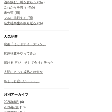
酒を飲む、肴を食らう (267)
これからを思う (455)
未分類 (35)
フルに挑戦する (25)
名大社半生を振り返る (26)
人気記事
映画「ミッドナイトスワン」
抗原検査をやってみた
熔ける 再び そして会社も失った
人間にとって成熟とは何か
ちょっと寂しい・・・。
月別アーカイブ
2026年8月
(4)
2026年7月
(18)