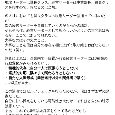
現場リーダーは課長クラス、経営リーダーは事業部長、役員クラ
スを指すので、異なるのは当然。
名大社においても課長クラスの現場リーダーは揃っているのだ
が、
次の経営リーダーを育成していくのがもっかの課題。
そもそも僕が経営リーダーとして相応しいかどうかの大問題はあ
るが、ここではあえて触れない。
大事なのはその先のこと。
大事なことを僕は自分の存在を棚に上げて取り組まねばならない
のだ（笑）。
調査によれば、企業内で一目置かれる経営リーダーには3種類の
行動変化がみられるという。
・積極的依存（自分一人で頑張ろうとしない）
・選択的対応（隅々まで関わろうとしない）
・新たな人脈形成（業務遂行以外の関係者で築く）
この3点が重要。
この講演ではセルフチェックを行ったのだが、僕はまずまずの評
点だった。
自分に甘い採点をしている可能性は大だが、それほど自分の対応
は悪くない。
まあ、これでも8年は経営者をやってるわけだから、