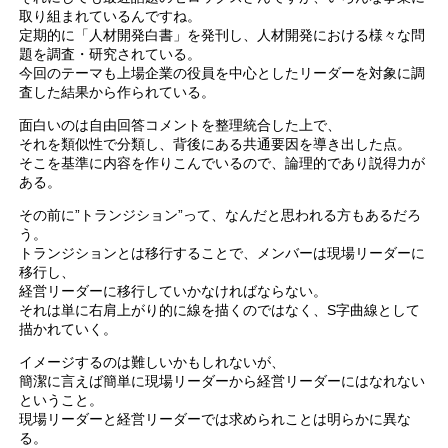
取り組まれているんですね。
定期的に「人材開発白書」を発刊し、人材開発における様々な問
題を調査・研究されている。
今回のテーマも上場企業の役員を中心としたリーダーを対象に調
査した結果から作られている。
面白いのは自由回答コメントを整理統合した上で、
それを類似性で分類し、背後にある共通要因を導き出した点。
そこを基準に内容を作りこんでいるので、論理的であり説得力が
ある。
その前に”トランジション”って、なんだと思われる方もあるだろ
う。
トランジションとは移行することで、メンバーは現場リーダーに
移行し、
経営リーダーに移行していかなければならない。
それは単に右肩上がり的に線を描くのではなく、S字曲線として
描かれていく。
イメージするのは難しいかもしれないが、
簡潔に言えば簡単に現場リーダーから経営リーダーにはなれない
ということ。
現場リーダーと経営リーダーでは求められことは明らかに異な
る。