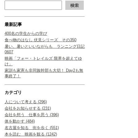
最新記事
400名の学生からの学び
食べ物のはなし 伏見シリーズ その350
暑い、暑いといいながらも ランニング日記
0607
映画「フォー・トレイルズ 限界を超えてゆ
け」
家訓も家憲も非同族幹部も大切！ Day2も無
事終了！
カテゴリ
人について考える (296)
会社をお知らせする (231)
会社を想う 仕事を思う (396)
体を動かす (484)
名古屋を知る 街を歩く (551)
本を読む 映画を観る (1242)