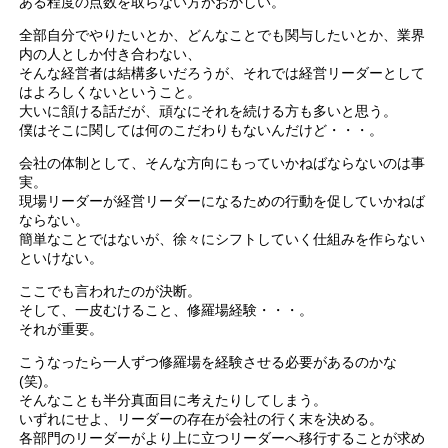
ある程度の点数を取らない方がおかしい。
全部自分でやりたいとか、どんなことでも関与したいとか、業界
内の人としか付き合わない、
そんな経営者は結構多いだろうが、それでは経営リーダーとして
はよろしくないということ。
大いに頷ける話だが、頑なにそれを続ける方も多いと思う。
僕はそこに関しては何のこだわりもないんだけど・・・。
会社の体制として、そんな方向にもっていかねばならないのは事
実。
現場リーダーが経営リーダーになるための行動を促していかねば
ならない。
簡単なことではないが、徐々にシフトしていく仕組みを作らない
といけない。
ここでも言われたのが決断。
そして、一皮むけること、修羅場経験・・・。
それが重要。
こうなったら一人ずつ修羅場を経験させる必要があるのかな
(笑)。
そんなことも半分真面目に考えたりしてしまう。
いずれにせよ、リーダーの存在が会社の行く末を決める。
各部門のリーダーがより上に立つリーダーへ移行することが求め