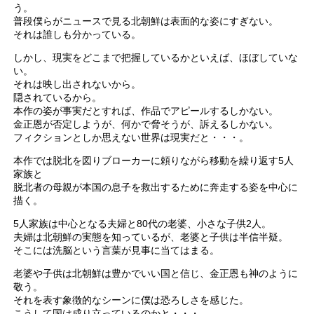
う。
普段僕らがニュースで見る北朝鮮は表面的な姿にすぎない。
それは誰しも分かっている。
しかし、現実をどこまで把握しているかといえば、ほぼしていな
い。
それは映し出されないから。
隠されているから。
本作の姿が事実だとすれば、作品でアピールするしかない。
金正恩が否定しようが、何かで脅そうが、訴えるしかない。
フィクションとしか思えない世界は現実だと・・・。
本作では脱北を図りブローカーに頼りながら移動を繰り返す5人
家族と
脱北者の母親が本国の息子を救出するために奔走する姿を中心に
描く。
5人家族は中心となる夫婦と80代の老婆、小さな子供2人。
夫婦は北朝鮮の実態を知っているが、老婆と子供は半信半疑。
そこには洗脳という言葉が見事に当てはまる。
老婆や子供は北朝鮮は豊かでいい国と信じ、金正恩も神のように
敬う。
それを表す象徴的なシーンに僕は恐ろしさを感じた。
こうして国は成り立っているのかと・・・。