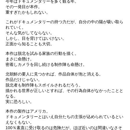
今年はドキュメンタリーを多く観る年。
その一発目が本作。
重すぎたかもしれない。
これがドキュメンタリーの持つ力だが、自分の中の陽が吸い取ら
れていく。
そんな気がしてならない。
しかし、目を背けてはいけない。
正面から知ることも大切。
本作は脱北を試みる家族の行動を描く。
まさに命懸け。
密着しカメラを回し続ける制作陣も命懸け。
北朝鮮の要人に見つかれば、作品自体が泡と消える。
作品だけじゃない。
脱北者も制作陣もスポイルされるだろう。
描かれる世界が正しいとすれば、その行為自体がなかったことと
なる。
実に恐ろしい。
本作の製作はアメリカ。
ドキュメンタリーとはいえ自分たちの主張が込められているとい
えなくもない。
100％素直に受け取るのは危険だが、ほぼ近いのは間違いなさそ