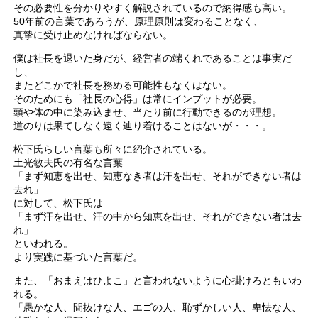
その必要性を分かりやすく解説されているので納得感も高い。
50年前の言葉であろうが、原理原則は変わることなく、
真摯に受け止めなければならない。
僕は社長を退いた身だが、経営者の端くれであることは事実だ
し、
またどこかで社長を務める可能性もなくはない。
そのためにも「社長の心得」は常にインプットが必要。
頭や体の中に染み込ませ、当たり前に行動できるのが理想。
道のりは果てしなく遠く辿り着けることはないが・・・。
松下氏らしい言葉も所々に紹介されている。
土光敏夫氏の有名な言葉
「まず知恵を出せ、知恵なき者は汗を出せ、それができない者は
去れ」
に対して、松下氏は
「まず汗を出せ、汗の中から知恵を出せ、それができない者は去
れ」
といわれる。
より実践に基づいた言葉だ。
また、「おまえはひよこ」と言われないように心掛けろともいわ
れる。
「愚かな人、間抜けな人、エゴの人、恥ずかしい人、卑怯な人、