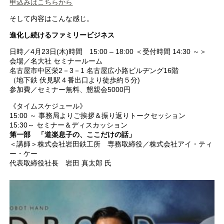
申込みはこちらから
そして内容はこんな感じ。
進化し続けるファミリービジネス
日時／4月23日(木)時間 15:00 – 18:00 ＜受付時間 14:30 ～＞
会場／名大社 セミナールーム
名古屋市中区栄2－3－1 名古屋広小路ビルヂング16階
（地下鉄 伏見駅４番出口より徒歩約５分)
参加費／セミナー無料、懇親会5000円
《タイムスケジュール》
15:00 ～ 事務局よりご挨拶＆振り返りトークセッション
15:30～ セミナー＆ディスカッション
第一部 「道楽息子の、ここだけの話」
＜講師＞株式会社岩田鉄工所 専務取締役／株式会社アイ・ティ
ー・ケー
代表取締役社長 岩田 真太郎 氏