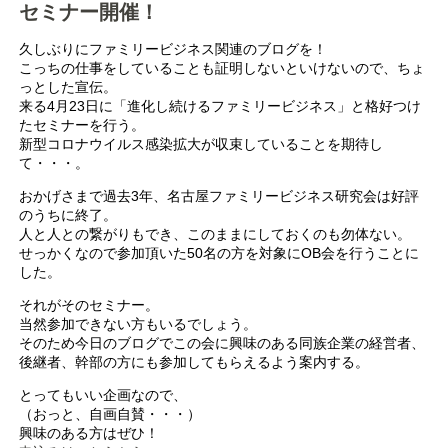
セミナー開催！
久しぶりにファミリービジネス関連のブログを！
こっちの仕事をしていることも証明しないといけないので、ちょ
っとした宣伝。
来る4月23日に「進化し続けるファミリービジネス」と格好つけ
たセミナーを行う。
新型コロナウイルス感染拡大が収束していることを期待し
て・・・。
おかげさまで過去3年、名古屋ファミリービジネス研究会は好評
のうちに終了。
人と人との繋がりもでき、このままにしておくのも勿体ない。
せっかくなので参加頂いた50名の方を対象にOB会を行うことに
した。
それがそのセミナー。
当然参加できない方もいるでしょう。
そのため今日のブログでこの会に興味のある同族企業の経営者、
後継者、幹部の方にも参加してもらえるよう案内する。
とってもいい企画なので、
（おっと、自画自賛・・・）
興味のある方はぜひ！