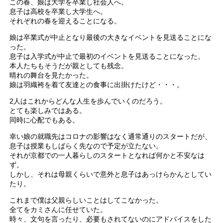
この春、娘は大学を卒業し社会人へ。
息子は高校を卒業し大学生へ。
それぞれの春を迎えることになる。
娘は卒業式が中止となり最後の大きなイベントを見送ることにな
った。
息子は入学式が中止で最初のイベントを見送ることになった。
本人たちもそうだが親としても残念。
晴れの舞台を見たかった。
娘は羽織袴を着て友達との食事に出掛けたけど・・・。
2人はこれからどんな人生を歩んでいくのだろう。
とても楽しみではある。
同時に心配でもある。
幸い娘の就職先はコロナの影響はなく通常通りのスタートだが、
息子は授業もしばらく先なので予定が立たない。
それが京都での一人暮らしのスタートとなれば何かと不安なは
ず。
しかし、それは母親くらいで意外と息子はあっけらかんとしてい
たり。
これまで僕は父親らしいことはしてこなかった。
全てをカミさんに任せていた。
時々、文句を言ったり、必要もされてないのにアドバイスをした