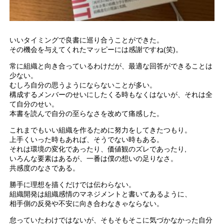
いいタイミングで良書に巡り合うことができた。
その機会を与えてくれたマッピーには感謝ですね(笑)。
常に組織と向き合っているわけだが、最適な回答ができることは
少ない。
むしろ自分の思うようにならないことが多い。
構成するメンバーのせいにしたくる時もなくはないが、それは全
て自分のせい。
本書を読んで自分の至らなさを改めて痛感した。
これまでもいい組織を作るために努力をしてきたつもり。
上手くいった時もあれば、そうでない時もある。
それは環境の変化であったり、価値観のズレであったり,
いろんな要素はあるが、一番は僕の想いの足りなさ。
共感度のなさである。
勝手に理想を描くだけでは伝わらない。
組織開発は組織感情のマネジメントと書いてあるように、
相手側の反発や不安に向き合わなきゃならない。
怠っていたわけではないが、そもそもそこに気づかなかった自分