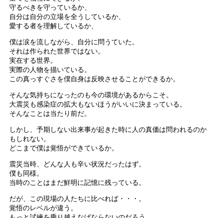
守るべきを守っているか、
自分は自分の立場を全うしているか、
愛する者を理解しているか、
僕は涙を流しながら、自分に問うていた。
それは作られた世界ではない。
実在する世界。
実際の人物を描いている。
この真っすぐさを僕自身は反映させることができるか。
そんな気持ちになったのも今の環境があるからこそ。
大震災も感染症の拡大もないほうがいいに決まっている。
そんなことは当たり前だ。
しかし、予期しない出来事が起きた時に人の真価は問われるのか
もしれない。
どこまで僕は覚悟ができているか。
震災当時、どんな人も辛い状況だったはず。
僕も同様。
当時のことはまだ鮮明に記憶に残っている。
だが、この現場の人たちに比べれば・・・。
覚悟のレベルが違う。
もっと試練を乗り越えなばならないのだろう。