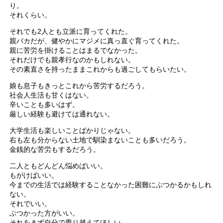
り。
それくらい。
それでも2人とも立派に育ってくれた。
親バカだが、健やかにマジメに真っ直ぐ育ってくれた。
親に苦労を掛けることはまるでなかった。
それだけでも親孝行なのかもしれない。
その素直さを持ったままこれからも過ごしてもらいたい。
娘も息子もきっとこれから苦労するだろう。
社会人生活も甘くはない。
辛いことも多いはず。
厳しい経験も避けては通れない。
大学生活も楽しいことばかりじゃない。
右も左も分からない土地で馴染まないことも多いだろう。
金銭的な苦労もするだろう。
二人ともどんどん悩めばいい。
もがけばいい。
今までの生活では経験することなかった困難にぶつかるかもしれ
ない。
それでいい。
ぶつかった方がいい。
それをまず自分で乗り越えてほしい。