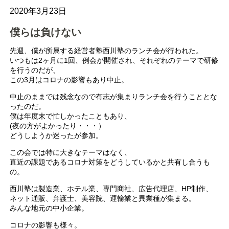
2020年3月23日
僕らは負けない
先週、僕が所属する経営者塾西川塾のランチ会が行われた。
いつもは2ヶ月に1回、例会が開催され、それぞれのテーマで研修
を行うのだが、
この3月はコロナの影響もあり中止。
中止のままでは残念なので有志が集まりランチ会を行うこととな
ったのだ。
僕は年度末で忙しかったこともあり、
(夜の方がよかったり・・・）
どうしようか迷ったが参加。
この会では特に大きなテーマはなく、
直近の課題であるコロナ対策をどうしているかと共有し合うも
の。
西川塾は製造業、ホテル業、専門商社、広告代理店、HP制作、
ネット通販、弁護士、美容院、運輸業と異業種が集まる。
みんな地元の中小企業。
コロナの影響も様々。