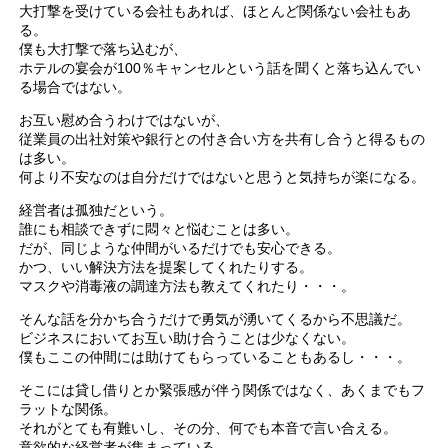
大打撃を受けている会社もあれば、ほとんど関係ない会社もあ
る。
僕も大打撃で落ち込むが、
ホテルの宴会が100％キャンセルという話を聞くと落ち込んでい
る場合ではない。
お互い慰め合うわけではないが、
従業員の出社対策や銀行との付き合い方を共有し合うと得るもの
は多い。
何より不安なのは自分だけではないと思うと気持ちが楽になる。
経営者は孤独だという。
誰にも相談できずに悶々と悩むことは多い。
だが、同じような仲間がいるだけでも安心できる。
かつ、いい解決方法を提案してくれたりする。
マスクや消毒液の調達方法も教えてくれたり・・・。
そんな話を分かち合うだけで勇気が湧いてくるから不思議だ。
ビジネスにおいてお互い助け合うことは少なくない。
僕もここの仲間には助けてもらっていることもあるし・・・。
そこには貸し借りとか緊張感が伴う関係ではなく、あくまでもフ
ラットな関係。
それがとても有難いし、その分、何でも本音で言い合える。
意欲的な経営者が集まっている。