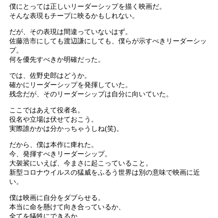
僕にとっては正しいリーダーシップを描く映画だ。
そんな表現もチープに映るかもしれない。
だが、その表現は間違っていないはず。
佐藤浩市にしても渡辺謙にしても、僕らが示すべきリーダーシッ
プ。
何を優先すべきか明確だった。
では、佐野史郎はどうか。
確かにリーダーシップを発揮していた。
残念だが、そのリーダーシップは自分に向いていた。
ここではあえて役者名。
役名や立場は伏せておこう。
実際誰かかは分かっちゃうしね(笑)。
だから、僕は本作に痺れた。
今、発揮すべきリーダーシップ。
大袈裟にいえば、今まさに起こっていること。
新型コロナウイルスの猛威をふるう世界は別の意味で映画に近
い。
僕は映画に自分をダブらせる。
本当に命を懸けて向き合っているか、
全てを犠牲にできるか、