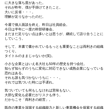
に大きな落ち度があった。
それが昨年、僕が手掛けてきたこと。
大いに反省・・・。
理解が足りなかったのだ。
今週で個人面談を終え、昨日は社員総会。
今日は半年に一度の幹部研修会。
まだまだ足りない点は多いとは思うが、継続して語り合うことに
していこう。
そして、本書で書かれているもっとも重要なことは両利きの組織
つくり。
タイトルのままじゃないか(笑)。
小さな企業とはいえ名大社も50年の歴史を持つ会社。
知らず知らずのうちに変化に対応できない成熟企業になっている
恐れはある。
それも誰も気づかないうちに・・・。
それでは気づいた時には手遅れ。
気づいていても何もしなければ意味もない。
大胆な変化も必要だがリスクも伴う。
だからこそ「両利きの経営」。
既存の事業を深堀する組織能力と新しい事業機会を探索する組織