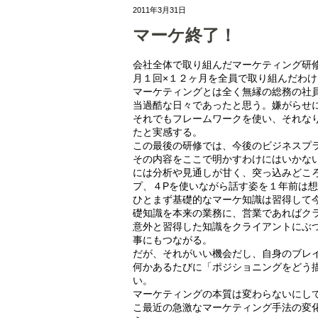
2011年3月31日
マーケ終了！
会社全体で取り組んだマーケティング研
月１回×１２ヶ月を全員で取り組んだわ
マーケティングとは全く無縁の総務の社
当過酷な日々であったと思う。嫌がらせ
それでもフレームワークを使い、それな
たと実感する。
この最後の研修では、今後のビジネスプ
その内容をここで明かすわけにはいかな
には分析や見通しが甘く、突っ込みどころ
プ、４Pを使いながら話す姿を１年前は
ひとまず基礎的なマーケ知識は習得して
礎知識を本来の業務に、営業であればク
意外と習得した知識をクライアントにぶ
事にもつながる。
だが、それがいい機会だし、自身のブレ
何かあるたびに「ポジショニングをどう描
い。
マーケティングの本質は変わらないにし
こ最近の急激なマーケティング手法の変