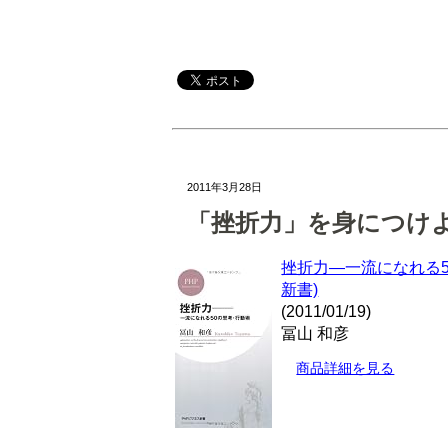
2011年3月28日
「挫折力」を身につけ
挫折力―一流になれる5
新書)
(2011/01/19)
冨山 和彦
商品詳細を見る