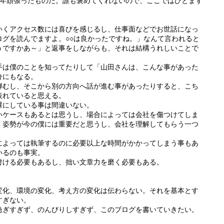
1年頑張ったものだ。誰も褒めてくれないので、ここではひとまず
いくアクセス数には喜びを感じるし、仕事面などでお世話になっ
ログを読んでますよ。○○は良かったですね。」なんて言われると
うですかあ～」と返事をしながらも、それは結構うれしいことで
手は僕のことを知ってたりして「山田さんは、こんな事があった
分にもなる。
弾むし、そこから別の方向へ話が進む事があったりすると、こち
表れていると思える。
裸にしている事は間違いない。
いケースもあるとは思うし、場合によっては会社を傷つけてしま
く姿勢が今の僕には重要だと思うし、会社を理解してもらう一つ
によっては執筆するのに必要以上な時間がかかってしまう事もあ
いるのも事実。
付ける必要もあるし、拙い文章力を磨く必要もある。
変化、環境の変化、考え方の変化は伝わらない。それを基本とす
すぎない。
急ぎすぎず、のんびりしすぎず、このブログを書いていきたい。