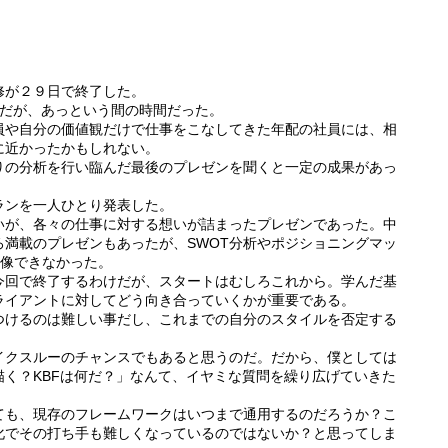
修が２９日で終了した。
けだが、あっという間の時間だった。
員や自分の価値観だけで仕事をこなしてきた年配の社員には、相
に近かったかもしれない。
りの分析を行い臨んだ最後のプレゼンを聞くと一定の成果があっ
ランを一人ひとり発表した。
いが、各々の仕事に対する想いが詰まったプレゼンであった。中
満載のプレゼンもあったが、SWOT分析やポジショニングマッ
想像できなかった。
今回で終了するわけだが、スタートはむしろこれから。学んだ基
ライアントに対してどう向き合っていくかが重要である。
つけるのは難しい事だし、これまでの自分のスタイルを否定する
イクスルーのチャンスでもあると思うのだ。だから、僕としては
く？KBFは何だ？」なんて、イヤミな質問を繰り広げていきた
ても、現存のフレームワークはいつまで通用するのだろうか？こ
化でその打ち手も難しくなっているのではないか？と思ってしま