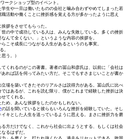
のワークショップ型のイベント。
た学生や一旦は働いたものの会社と噛み合わずやめてしまった若
就職活動や働くことに挫折感を覚える方が多かったように思え
に挨拶をさせてもらった。
「世の中で成功している人は、みんな失敗している。多くの挫折
要なんて全くない。」というような内容の挨拶を。
からこそ成長につながる人生があるというのも事実。
る。
と思う。）
してくれるのがこの著書。著者の冨山和彦氏は、以前に「会社は
があれば話を伺ってみたい方だ。そこでもすさまじいことが書か
の立場を築いてきたそのリアルさは説得力がある。冨山氏に比べ
分ではあるが、これを読む限り、僕がこれまで経験した挫折は決
わせてくれる。
たため、あんな挨拶をしたのかもしれない。
中
の話を聞いていると彼らもいろんな挫折を経験していた。そし
キイキとした人生を送っているように思える。まさに挫折力を磨
ある方だけでなく、これから社会に出ようとする、もしくは社会
になるはずだ。
折力」を磨くと、打たれ強くなる。過去をリセットできる。敗因