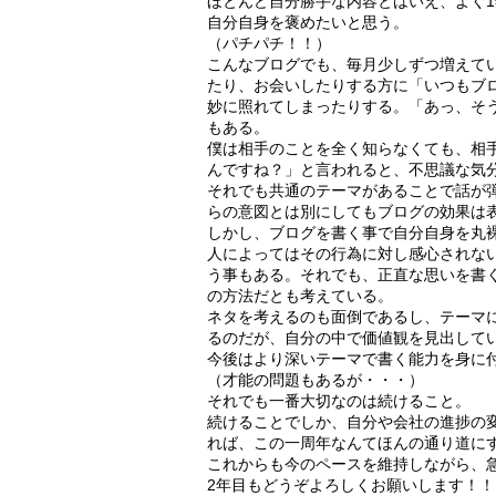
ほとんど自分勝手な内容とはいえ、よく
自分自身を褒めたいと思う。
（パチパチ！！）
こんなブログでも、毎月少しずつ増えて
たり、お会いしたりする方に「いつもブ
妙に照れてしまったりする。「あっ、そ
もある。
僕は相手のことを全く知らなくても、相
んですね？」と言われると、不思議な気
それでも共通のテーマがあることで話が
らの意図とは別にしてもブログの効果は
しかし、ブログを書く事で自分自身を丸
人によってはその行為に対し感心されな
う事もある。それでも、正直な思いを書
の方法だとも考えている。
ネタを考えるのも面倒であるし、テーマ
るのだが、自分の中で価値観を見出して
今後はより深いテーマで書く能力を身に
（才能の問題もあるが・・・）
それでも一番大切なのは続けること。
続けることでしか、自分や会社の進捗の
れば、この一周年なんてほんの通り道に
これからも今のペースを維持しながら、
2年目もどうぞよろしくお願いします！！