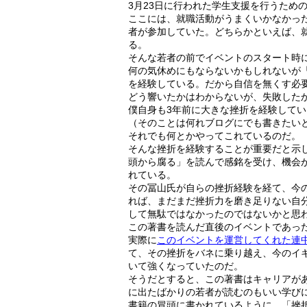
3月23日に行われた学生支援を行うため
ここには、就職活動がうまくいかなかっ
者が参加していた。どちらかといえば、
る。
そんな若者の前でイベントのスタート時
何の気休めにもならないかもしれないが
を経験している。だから自信を無くす必
どう響いたかはわからないが、失敗した
僕自身も3年前に大きな挫折を経験してい
（そのことは何れブログにでも書きたい
それでも何とかやってこれているのだ。
そんな挫折を経験することが重要だと示
頭から腐る」を読んで感銘を受け、機会
れている。
その冨山氏が自らの挫折経験を経て、今
れば、まだまだ挫折力を磨き足りない自
して無駄ではなかったのではないかと思
この著書を読んだ直後のイベントであっ
実際に
このイベントを運営してくれた連
て、その挫折をバネに乗り越え、今のイ
いて強くなっていたのだ。
そうだとすると、この著書はキャリアが
に出たばかりの若者が読むのもいい学び
書籍の冒頭に書かれているように、「挫