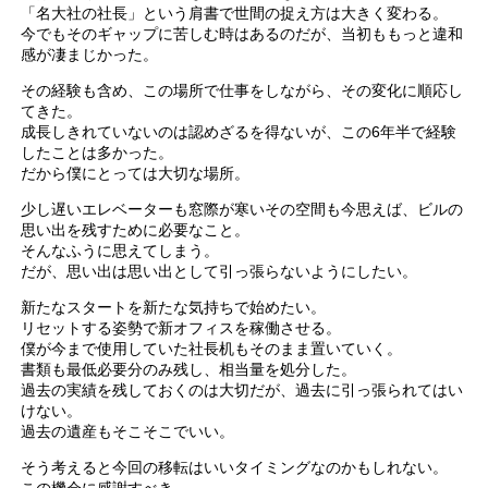
「名大社の社長」という肩書で世間の捉え方は大きく変わる。
今でもそのギャップに苦しむ時はあるのだが、当初ももっと違和
感が凄まじかった。
その経験も含め、この場所で仕事をしながら、その変化に順応し
てきた。
成長しきれていないのは認めざるを得ないが、この6年半で経験
したことは多かった。
だから僕にとっては大切な場所。
少し遅いエレベーターも窓際が寒いその空間も今思えば、ビルの
思い出を残すために必要なこと。
そんなふうに思えてしまう。
だが、思い出は思い出として引っ張らないようにしたい。
新たなスタートを新たな気持ちで始めたい。
リセットする姿勢で新オフィスを稼働させる。
僕が今まで使用していた社長机もそのまま置いていく。
書類も最低必要分のみ残し、相当量を処分した。
過去の実績を残しておくのは大切だが、過去に引っ張られてはい
けない。
過去の遺産もそこそこでいい。
そう考えると今回の移転はいいタイミングなのかもしれない。
この機会に感謝すべき。