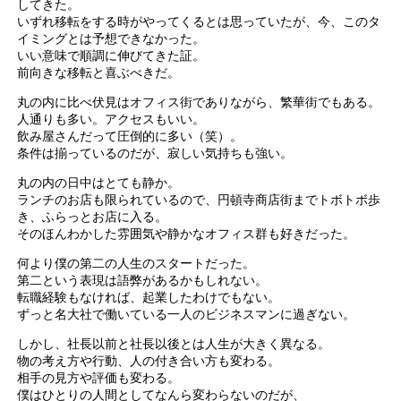
してきた。
いずれ移転をする時がやってくるとは思っていたが、今、このタ
イミングとは予想できなかった。
いい意味で順調に伸びてきた証。
前向きな移転と喜ぶべきだ。
丸の内に比べ伏見はオフィス街でありながら、繁華街でもある。
人通りも多い。アクセスもいい。
飲み屋さんだって圧倒的に多い（笑）。
条件は揃っているのだが、寂しい気持ちも強い。
丸の内の日中はとても静か。
ランチのお店も限られているので、円頓寺商店街までトボトボ歩
き、ふらっとお店に入る。
そのほんわかした雰囲気や静かなオフィス群も好きだった。
何より僕の第二の人生のスタートだった。
第二という表現は語弊があるかもしれない。
転職経験もなければ、起業したわけでもない。
ずっと名大社で働いている一人のビジネスマンに過ぎない。
しかし、社長以前と社長以後とは人生が大きく異なる。
物の考え方や行動、人の付き合い方も変わる。
相手の見方や評価も変わる。
僕はひとりの人間としてなんら変わらないのだが、