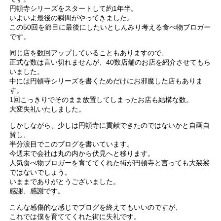
円頓寺シリーズをスタートして約1年半。
いよいよ最後の瞬間がやってきました。
この50回を節目に最後にしたいとしんみり考える食べ物ブロガー
です。
同じ店を数回アップしていることもありますので、
正式な数は言い切れませんが、40数店舗のお店を紹介させてもら
いました。
中には円頓寺シリーズを書くためだけにお邪魔した店もありま
す。
1回こっきりでそのまま放置してしまったお店も結構な数。
大変失礼いたしました。
しかしながら、少しは円頓寺に貢献できたのではないかと自画自
賛し、
半分涙目でこのブログを書いています。
今週末で会社は丸の内から伏見へと移ります。
人気食べ物ブロガーを育ててくれた街が円頓寺と言っても大袈裟
ではないでしょう。
いままでありがとうございました。
感謝、感謝です。
こんな感傷的な感じでブログを終えてもいいのですが、
これでは僕を育ててくれた街に失礼です。