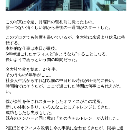
この写真は今週、月曜日の朝礼前に撮ったもの。
雲一つない清々しい朝から最後の一週間がスタートした。
このブログでも何度も書いているが、名大社は来週より伏見に移
転する。
本格的な仕事は本日が最後。
6年半過ごしたオフィスと”さようなら”することになる。
長いようであっという間の時間だった。
名大社で働き始め、27年半。
そのうちの6年半がここ。
社会人生活からすれば以前の中日ビル時代が圧倒的に長い。
時間軸ではそうだが、ここで過ごした時間は何事にも代えがた
い。
僕が会社を任されスタートしたオフィスがこの場所。
新しい体制を作り、いろんなことにチャレンジしてきた。
成功もしたし失敗もした。
既存のメンバーと同じ数の「丸の内チルドレン」が入社した。
2度ほどオフィスを改装し今の事業に合わせてきたが、限界に達