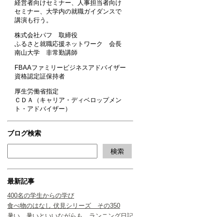
経営者向けセミナー、人事担当者向け
セミナー、大学内の就職ガイダンスで
講演も行う。
株式会社パフ 取締役
ふるさと就職応援ネットワーク 会長
南山大学 非常勤講師
FBAAファミリービジネスアドバイザー
資格認定証保持者
厚生労働省指定
ＣＤＡ（キャリア・ディベロップメン
ト・アドバイザー）
ブログ検索
最新記事
400名の学生からの学び
食べ物のはなし 伏見シリーズ その350
暑い、暑いといいながらも ランニング日記