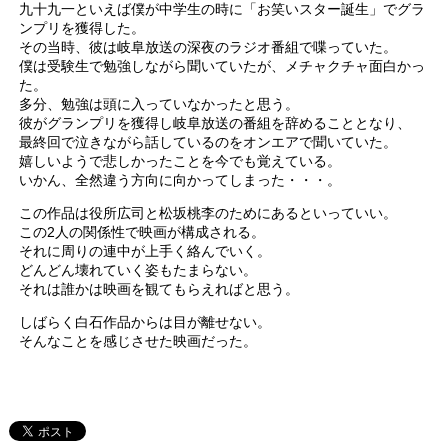
九十九一といえば僕が中学生の時に「お笑いスター誕生」でグラ
ンプリを獲得した。
その当時、彼は岐阜放送の深夜のラジオ番組で喋っていた。
僕は受験生で勉強しながら聞いていたが、メチャクチャ面白かっ
た。
多分、勉強は頭に入っていなかったと思う。
彼がグランプリを獲得し岐阜放送の番組を辞めることとなり、
最終回で泣きながら話しているのをオンエアで聞いていた。
嬉しいようで悲しかったことを今でも覚えている。
いかん、全然違う方向に向かってしまった・・・。
この作品は役所広司と松坂桃李のためにあるといっていい。
この2人の関係性で映画が構成される。
それに周りの連中が上手く絡んでいく。
どんどん壊れていく姿もたまらない。
それは誰かは映画を観てもらえればと思う。
しばらく白石作品からは目が離せない。
そんなことを感じさせた映画だった。