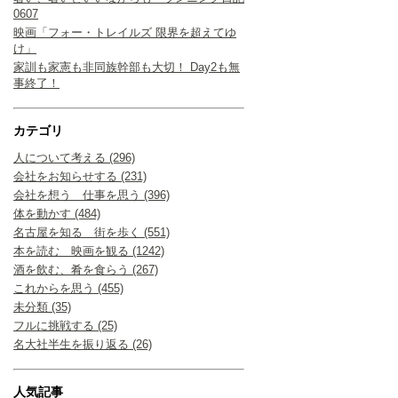
0607
映画「フォー・トレイルズ 限界を超えてゆ
け」
家訓も家憲も非同族幹部も大切！ Day2も無
事終了！
カテゴリ
人について考える (296)
会社をお知らせする (231)
会社を想う 仕事を思う (396)
体を動かす (484)
名古屋を知る 街を歩く (551)
本を読む 映画を観る (1242)
酒を飲む、肴を食らう (267)
これからを思う (455)
未分類 (35)
フルに挑戦する (25)
名大社半生を振り返る (26)
人気記事