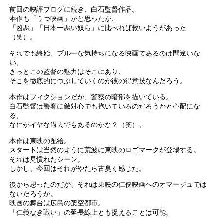
前回の映評ブログに続き、白石監督作品。
本作も「うつ映画」かと思ったが、
「凶悪」「日本一悪い奴ら」に比べれば救いようがあった
（笑）。
それでも終始、ブルーな気持ちになる映画であるのは間違いな
い。
きっとこの監督の魅力はそこにあり、
そこを徹底的につぶしていくのが彼の得意技なんだろう。
本作はフィクションだが、警察の暗部を描いている。
白石監督は警察に敵対心でも抱いているのだろうかと心配にな
る。
なにかイヤな過去でもあるのかな？（笑）。
本作は東映の配給。
スタートは当然のように荒波に東映のロゴマークが登場する。
それは見慣れたシーン。
しかし、今回はそれがやたら古臭く感じた。
後から思ったのだが、それは東映の仁侠映画へのオマージュでは
ないだろうか。
映画の舞台は広島の架空都市。
「仁義なき戦い」の延長線上とも捉えることは可能。