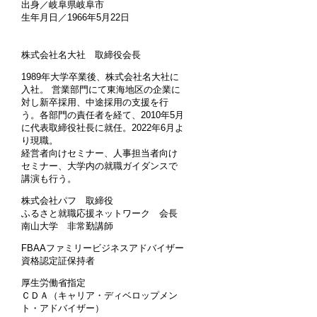
出身／岐阜県岐阜市
生年月日／1966年5月22日
株式会社名大社 取締役会長
1989年大学卒業後、株式会社名大社に
入社。 営業部門にて東海地区の企業に
対し新卒採用、中途採用の支援を行
う。各部門の責任者を経て、2010年5月
に代表取締役社長に就任。2022年6月よ
り現職。
経営者向けセミナー、人事担当者向け
セミナー、大学内の就職ガイダンスで
講演も行う。
株式会社パフ 取締役
ふるさと就職応援ネットワーク 会長
南山大学 非常勤講師
FBAAファミリービジネスアドバイザー
資格認定証保持者
厚生労働省指定
ＣＤＡ（キャリア・ディベロップメン
ト・アドバイザー）