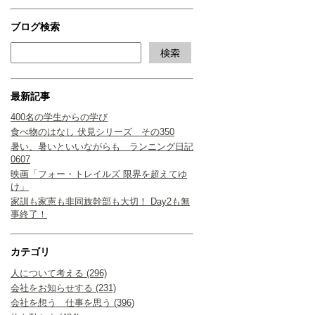
ブログ検索
最新記事
400名の学生からの学び
食べ物のはなし 伏見シリーズ その350
暑い、暑いといいながらも ランニング日記
0607
映画「フォー・トレイルズ 限界を超えてゆ
け」
家訓も家憲も非同族幹部も大切！ Day2も無
事終了！
カテゴリ
人について考える (296)
会社をお知らせする (231)
会社を想う 仕事を思う (396)