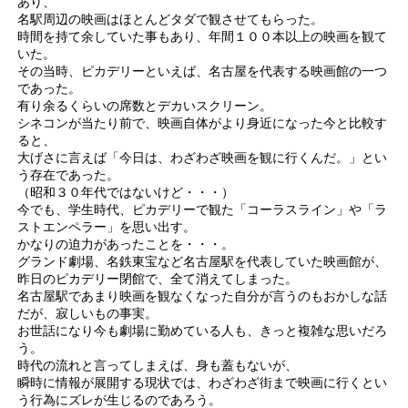
あり、
名駅周辺の映画はほとんどタダで観させてもらった。
時間を持て余していた事もあり、年間１００本以上の映画を観て
いた。
その当時、ピカデリーといえば、名古屋を代表する映画館の一つ
であった。
有り余るくらいの席数とデカいスクリーン。
シネコンが当たり前で、映画自体がより身近になった今と比較す
ると、
大げさに言えば「今日は、わざわざ映画を観に行くんだ。」とい
う存在であった。
（昭和３０年代ではないけど・・・）
今でも、学生時代、ピカデリーで観た「コーラスライン」や「ラ
ストエンペラー」を思い出す。
かなりの迫力があったことを・・・。
グランド劇場、名鉄東宝など名古屋駅を代表していた映画館が、
昨日のピカデリー閉館で、全て消えてしまった。
名古屋駅であまり映画を観なくなった自分が言うのもおかしな話
だが、寂しいもの事実。
お世話になり今も劇場に勤めている人も、きっと複雑な思いだろ
う。
時代の流れと言ってしまえば、身も蓋もないが、
瞬時に情報が展開する現状では、わざわざ街まで映画に行くとい
う行為にズレが生じるのであろう。