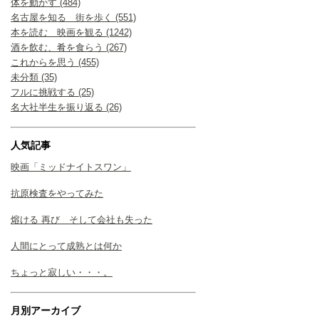
体を動かす (484)
名古屋を知る 街を歩く (551)
本を読む 映画を観る (1242)
酒を飲む、肴を食らう (267)
これからを思う (455)
未分類 (35)
フルに挑戦する (25)
名大社半生を振り返る (26)
人気記事
映画「ミッドナイトスワン」
抗原検査をやってみた
熔ける 再び そして会社も失った
人間にとって成熟とは何か
ちょっと寂しい・・・。
月別アーカイブ