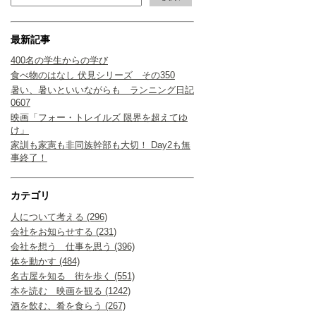
最新記事
400名の学生からの学び
食べ物のはなし 伏見シリーズ その350
暑い、暑いといいながらも ランニング日記
0607
映画「フォー・トレイルズ 限界を超えてゆ
け」
家訓も家憲も非同族幹部も大切！ Day2も無
事終了！
カテゴリ
人について考える (296)
会社をお知らせする (231)
会社を想う 仕事を思う (396)
体を動かす (484)
名古屋を知る 街を歩く (551)
本を読む 映画を観る (1242)
酒を飲む、肴を食らう (267)