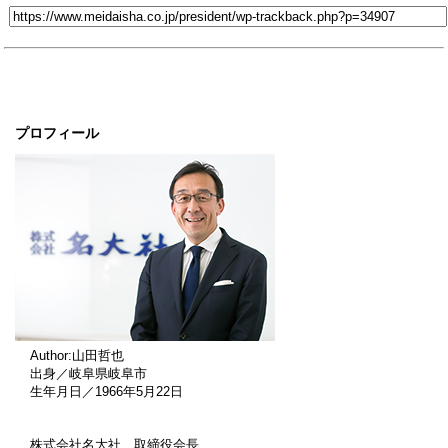
プロフィール
Author:山田哲也
出身／岐阜県岐阜市
生年月日／1966年5月22日
株式会社名大社 取締役会長