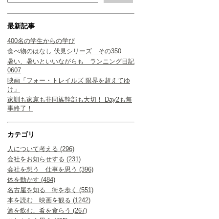
最新記事
400名の学生からの学び
食べ物のはなし 伏見シリーズ その350
暑い、暑いといいながらも ランニング日記
0607
映画「フォー・トレイルズ 限界を超えてゆ
け」
家訓も家憲も非同族幹部も大切！ Day2も無
事終了！
カテゴリ
人について考える (296)
会社をお知らせする (231)
会社を想う 仕事を思う (396)
体を動かす (484)
名古屋を知る 街を歩く (551)
本を読む 映画を観る (1242)
酒を飲む、肴を食らう (267)