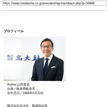
プロフィール
Author:山田哲也
出身／岐阜県岐阜市
生年月日／1966年5月22日
株式会社名大社 取締役会長