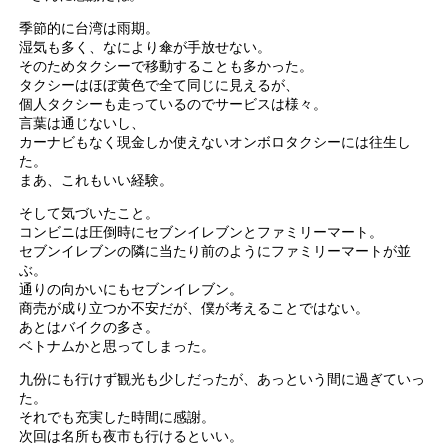
季節的に台湾は雨期。
湿気も多く、なにより傘が手放せない。
そのためタクシーで移動することも多かった。
タクシーはほぼ黄色で全て同じに見えるが、
個人タクシーも走っているのでサービスは様々。
言葉は通じないし、
カーナビもなく現金しか使えないオンボロタクシーには往生し
た。
まあ、これもいい経験。
そして気づいたこと。
コンビニは圧倒時にセブンイレブンとファミリーマート。
セブンイレブンの隣に当たり前のようにファミリーマートが並
ぶ。
通りの向かいにもセブンイレブン。
商売が成り立つか不安だが、僕が考えることではない。
あとはバイクの多さ。
ベトナムかと思ってしまった。
九份にも行けず観光も少しだったが、あっという間に過ぎていっ
た。
それでも充実した時間に感謝。
次回は名所も夜市も行けるといい。