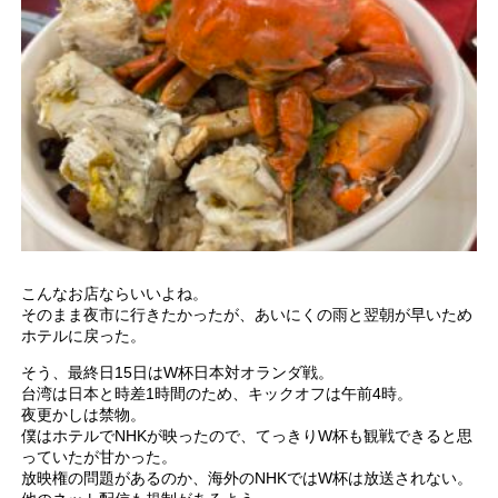
こんなお店ならいいよね。
そのまま夜市に行きたかったが、あいにくの雨と翌朝が早いため
ホテルに戻った。
そう、最終日15日はW杯日本対オランダ戦。
台湾は日本と時差1時間のため、キックオフは午前4時。
夜更かしは禁物。
僕はホテルでNHKが映ったので、てっきりW杯も観戦できると思
っていたが甘かった。
放映権の問題があるのか、海外のNHKではW杯は放送されない。