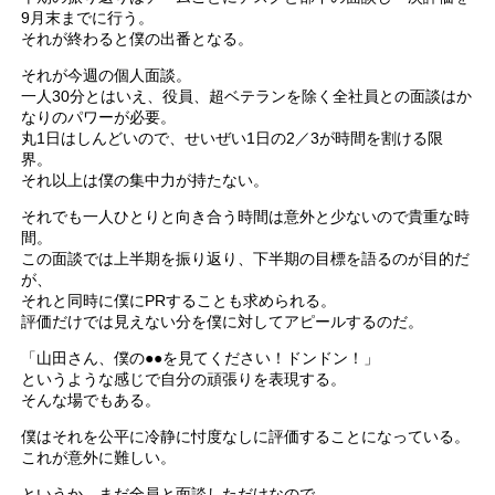
9月末までに行う。
それが終わると僕の出番となる。
それが今週の個人面談。
一人30分とはいえ、役員、超ベテランを除く全社員との面談はか
なりのパワーが必要。
丸1日はしんどいので、せいぜい1日の2／3が時間を割ける限
界。
それ以上は僕の集中力が持たない。
それでも一人ひとりと向き合う時間は意外と少ないので貴重な時
間。
この面談では上半期を振り返り、下半期の目標を語るのが目的だ
が、
それと同時に僕にPRすることも求められる。
評価だけでは見えない分を僕に対してアピールするのだ。
「山田さん、僕の●●を見てください！ドンドン！」
というような感じで自分の頑張りを表現する。
そんな場でもある。
僕はそれを公平に冷静に忖度なしに評価することになっている。
これが意外に難しい。
というか、まだ全員と面談しただけなので、