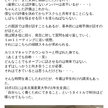
（厳密にいえば評価しないメンバーは若干いるが・・・）
ちゃんとした評価はこれから。
僕なりの評価を決めてからデスクらと共有することになる。
しばらく頭を悩ませる日々を送らねばならない。
この面談では僕が話すこともあるが、基本的には相手側が話すの
がほとんど。
僕は聞き役に回り、発言に対して質問を繰り返していく。
１on１ミーティングに近い状態。
それにはこちらの傾聴スキルが求められる。
カリスマキャリアカウンセラーと呼ばれた身でも、
（あくまでも自称・・・笑）
どんなことでもオープンに話させるのは簡単ではない。
まずはしっかうと向き合うことが必要。
それはできているとは思うんだけどね・・・。
そんな時間を過ごしたわけだが、今週は学生向けの講演もあっ
た。
10月1日には名古屋産業大学の1年生全員に
「自分らしく働くためにできること」というタイトルで80分ほど
喋らせてもらった。