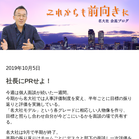
2019年10月5日
社長にPRせよ！
今週は個人面談が続いた一週間。
今期から名大社では人事評価制度を変え、半年ごとに目標の振り
返りと評価を実施している。
「名大社モデル」という各グレードに相応しい人物像を作り、
目標と照らし合わせ自分が今どこにいるかを面談の場で共有す
る。
名大社は9月で半期が終了。
半期の振り返りはチームごとにデスクと部下の面談し一次評価を