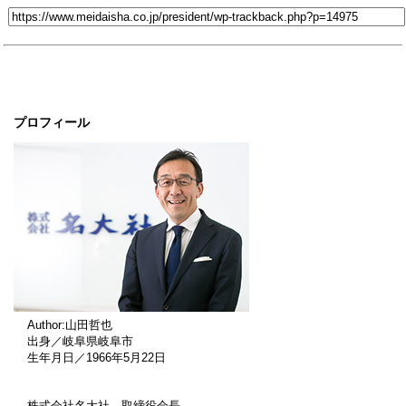
プロフィール
Author:山田哲也
出身／岐阜県岐阜市
生年月日／1966年5月22日
株式会社名大社 取締役会長