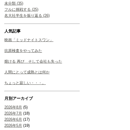
未分類 (35)
フルに挑戦する (25)
名大社半生を振り返る (26)
人気記事
映画「ミッドナイトスワン」
抗原検査をやってみた
熔ける 再び そして会社も失った
人間にとって成熟とは何か
ちょっと寂しい・・・。
月別アーカイブ
2026年8月
(5)
2026年7月
(18)
2026年6月
(17)
2026年5月
(19)