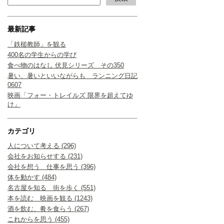
最新記事
「鉄槌教師」を観る
400名の学生からの学び
食べ物のはなし 伏見シリーズ その350
暑い、暑いといいながらも ランニング日記
0607
映画「フォー・トレイルズ 限界を超えてゆ
け」
カテゴリ
人について考える (296)
会社をお知らせする (231)
会社を想う 仕事を思う (396)
体を動かす (484)
名古屋を知る 街を歩く (551)
本を読む 映画を観る (1243)
酒を飲む、肴を食らう (267)
これからを思う (455)