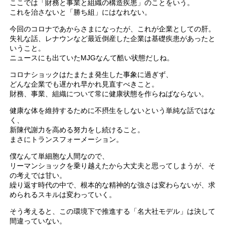
ここでは「財務と事業と組織の構造疾患」のことをいう。
これを治さないと「勝ち組」にはなれない。
今回のコロナであからさまになったが、これが企業としての肝。
失礼な話、レナウンなど最近倒産した企業は基礎疾患があったと
いうこと。
ニュースにも出ていたMJGなんて酷い状態だしね。
コロナショックはたまたま発生した事象に過ぎず、
どんな企業でも遅かれ早かれ見直すべきこと。
財務、事業、組織について常に健康状態を作らねばならない。
健康な体を維持するために不摂生をしないという単純な話ではな
く、
新陳代謝力を高める努力をし続けること。
まさにトランスフォーメーション。
僕なんて単細胞な人間なので、
リーマンショックを乗り越えたから大丈夫と思ってしまうが、そ
の考えでは甘い。
繰り返す時代の中で、根本的な精神的な強さは変わらないが、求
められるスキルは変わっていく。
そう考えると、この環境下で推進する「名大社モデル」は決して
間違っていない。