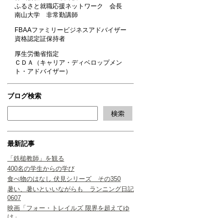
ふるさと就職応援ネットワーク 会長
南山大学 非常勤講師
FBAAファミリービジネスアドバイザー
資格認定証保持者
厚生労働省指定
ＣＤＡ（キャリア・ディベロップメン
ト・アドバイザー）
ブログ検索
最新記事
「鉄槌教師」を観る
400名の学生からの学び
食べ物のはなし 伏見シリーズ その350
暑い、暑いといいながらも ランニング日記
0607
映画「フォー・トレイルズ 限界を超えてゆ
け」