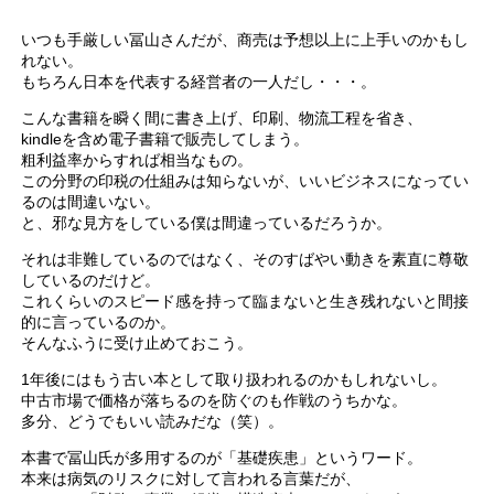
いつも手厳しい冨山さんだが、商売は予想以上に上手いのかもし
れない。
もちろん日本を代表する経営者の一人だし・・・。
こんな書籍を瞬く間に書き上げ、印刷、物流工程を省き、
kindleを含め電子書籍で販売してしまう。
粗利益率からすれば相当なもの。
この分野の印税の仕組みは知らないが、いいビジネスになってい
るのは間違いない。
と、邪な見方をしている僕は間違っているだろうか。
それは非難しているのではなく、そのすばやい動きを素直に尊敬
しているのだけど。
これくらいのスピード感を持って臨まないと生き残れないと間接
的に言っているのか。
そんなふうに受け止めておこう。
1年後にはもう古い本として取り扱われるのかもしれないし。
中古市場で価格が落ちるのを防ぐのも作戦のうちかな。
多分、どうでもいい読みだな（笑）。
本書で冨山氏が多用するのが「基礎疾患」というワード。
本来は病気のリスクに対して言われる言葉だが、