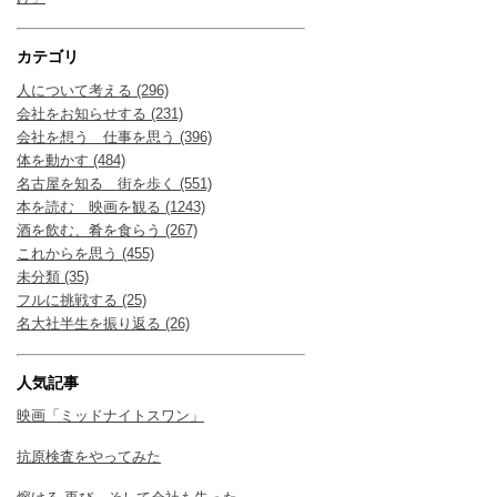
カテゴリ
人について考える (296)
会社をお知らせする (231)
会社を想う 仕事を思う (396)
体を動かす (484)
名古屋を知る 街を歩く (551)
本を読む 映画を観る (1243)
酒を飲む、肴を食らう (267)
これからを思う (455)
未分類 (35)
フルに挑戦する (25)
名大社半生を振り返る (26)
人気記事
映画「ミッドナイトスワン」
抗原検査をやってみた