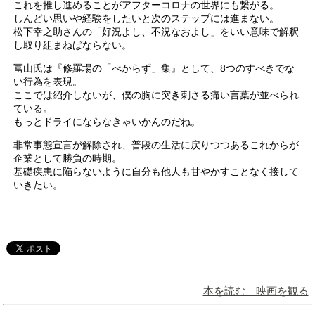
これを推し進めることがアフターコロナの世界にも繋がる。
しんどい思いや経験をしたいと次のステップには進まない。
松下幸之助さんの「好況よし、不況なおよし」をいい意味で解釈
し取り組まねばならない。
冨山氏は『修羅場の「べからず」集』として、8つのすべきでな
い行為を表現。
ここでは紹介しないが、僕の胸に突き刺さる痛い言葉が並べられ
ている。
もっとドライにならなきゃいかんのだね。
非常事態宣言が解除され、普段の生活に戻りつつあるこれからが
企業として勝負の時期。
基礎疾患に陥らないように自分も他人も甘やかすことなく接して
いきたい。
本を読む 映画を観る