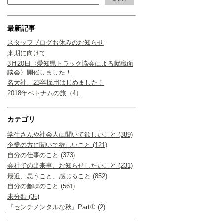
最新記事
スタッフブログお休みのお知らせ
来期に向けて
3月20日〈愛知県トラック協会による就職面
談会〉開催しました！
名大社、23卒採用はじめました！
2018年ベトナムの旅（4）
カテゴリ
学生さんや社会人に聞いて欲しいこと (389)
企業の方に聞いて欲しいこと (121)
自分の仕事のこと (373)
会社での出来事、お知らせしたいこと (231)
最近、思うこと、感じること (852)
自分の趣味のこと (561)
未分類 (35)
『センチメンタルな秋』Part① (2)