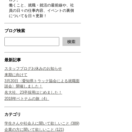
働くこと、就職・就活の最前線や、社
員の日々の仕事内容、イベントの裏側
についてを日々更新！
ブログ検索
最新記事
スタッフブログお休みのお知らせ
来期に向けて
3月20日〈愛知県トラック協会による就職面
談会〉開催しました！
名大社、23卒採用はじめました！
2018年ベトナムの旅（4）
カテゴリ
学生さんや社会人に聞いて欲しいこと (389)
企業の方に聞いて欲しいこと (121)