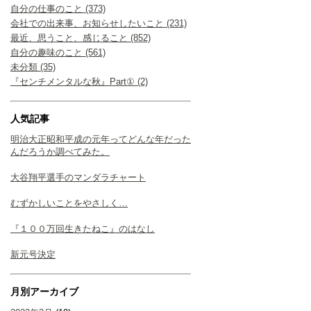
自分の仕事のこと (373)
会社での出来事、お知らせしたいこと (231)
最近、思うこと、感じること (852)
自分の趣味のこと (561)
未分類 (35)
『センチメンタルな秋』Part① (2)
人気記事
明治大正昭和平成の元年ってどんな年だった
んだろうか調べてみた。
大谷翔平選手のマンダラチャート
むずかしいことをやさしく…
『１００万回生きたねこ』のはなし
新元号決定
月別アーカイブ