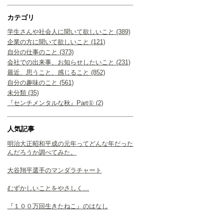
カテゴリ
学生さんや社会人に聞いて欲しいこと (389)
企業の方に聞いて欲しいこと (121)
自分の仕事のこと (373)
会社での出来事、お知らせしたいこと (231)
最近、思うこと、感じること (852)
自分の趣味のこと (561)
未分類 (35)
『センチメンタルな秋』Part① (2)
人気記事
明治大正昭和平成の元年ってどんな年だった
んだろうか調べてみた。
大谷翔平選手のマンダラチャート
むずかしいことをやさしく…
『１００万回生きたねこ』のはなし