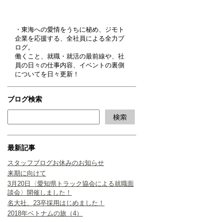
・東海への愛情をうちに秘め、ジモト
企業を応援する、全社員による全力ブ
ログ。
働くこと、就職・就活の最前線や、社
員の日々の仕事内容、イベントの裏側
についてを日々更新！
ブログ検索
最新記事
スタッフブログお休みのお知らせ
来期に向けて
3月20日〈愛知県トラック協会による就職面
談会〉開催しました！
名大社、23卒採用はじめました！
2018年ベトナムの旅（4）