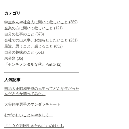
カテゴリ
学生さんや社会人に聞いて欲しいこと (389)
企業の方に聞いて欲しいこと (121)
自分の仕事のこと (373)
会社での出来事、お知らせしたいこと (231)
最近、思うこと、感じること (852)
自分の趣味のこと (561)
未分類 (35)
『センチメンタルな秋』Part① (2)
人気記事
明治大正昭和平成の元年ってどんな年だった
んだろうか調べてみた。
大谷翔平選手のマンダラチャート
むずかしいことをやさしく…
『１００万回生きたねこ』のはなし