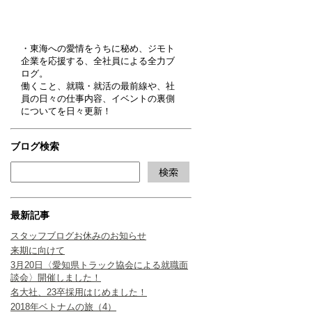
・東海への愛情をうちに秘め、ジモト
企業を応援する、全社員による全力ブ
ログ。
働くこと、就職・就活の最前線や、社
員の日々の仕事内容、イベントの裏側
についてを日々更新！
ブログ検索
最新記事
スタッフブログお休みのお知らせ
来期に向けて
3月20日〈愛知県トラック協会による就職面
談会〉開催しました！
名大社、23卒採用はじめました！
2018年ベトナムの旅（4）