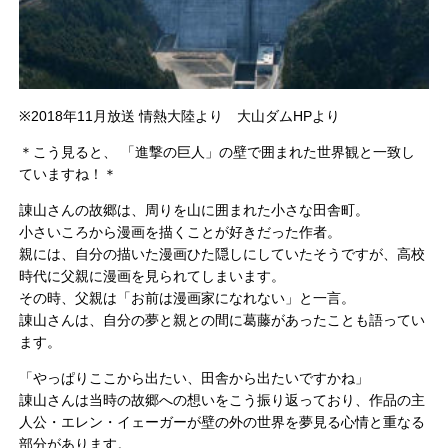
※2018年11月放送 情熱大陸より 大山ダムHPより
＊こう見ると、 「進撃の巨人」の壁で囲まれた世界観と一致し
ていますね！＊
諌山さんの故郷は、周りを山に囲まれた小さな田舎町。
小さいころから漫画を描くことが好きだった作者。
親には、自分の描いた漫画ひた隠しにしていたそうですが、高校
時代に父親に漫画を見られてしまいます。
その時、父親は「お前は漫画家になれない」と一言。
諌山さんは、自分の夢と親との間に葛藤があったことも語ってい
ます。
「やっぱりここから出たい、田舎から出たいですかね」
諌山さんは当時の故郷への想いをこう振り返っており、作品の主
人公・エレン・イェーガーが壁の外の世界を夢見る心情と重なる
部分があります。