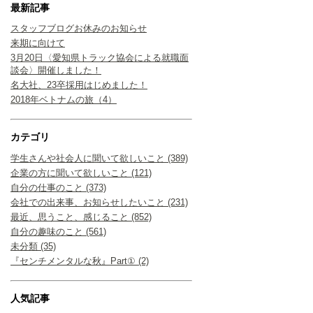
最新記事
スタッフブログお休みのお知らせ
来期に向けて
3月20日〈愛知県トラック協会による就職面
談会〉開催しました！
名大社、23卒採用はじめました！
2018年ベトナムの旅（4）
カテゴリ
学生さんや社会人に聞いて欲しいこと (389)
企業の方に聞いて欲しいこと (121)
自分の仕事のこと (373)
会社での出来事、お知らせしたいこと (231)
最近、思うこと、感じること (852)
自分の趣味のこと (561)
未分類 (35)
『センチメンタルな秋』Part① (2)
人気記事