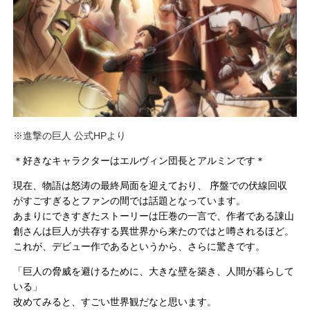
※進撃の巨人
公
式HPより
＊好きなキャラクターはエルヴィン団長とアルミンです＊
現在、物語は怒涛の最終局面を迎えており、 序盤での伏線回収
がすごすぎるとファンの間では話題となっています。
あまりにできすぎたストーリーは圧巻の一言で、作者である諌山
創さんは巨人が共存する異世界から来たのではと噂されるほど。
これが、デビュー作であるというから、さらに驚きです。
「巨人の脅威を避けるために、大きな壁を築き、人間が暮らして
いる」
改めてみると、すごい世界観だなと思います。