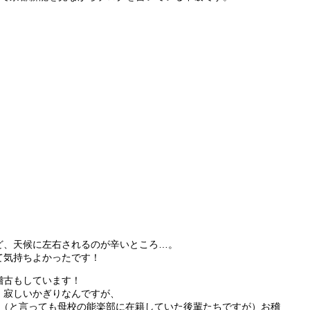
ど、天候に左右されるのが辛いところ…。
て気持ちよかったです！
稽古もしています！
、寂しいかぎりなんですが、
え（と言っても母校の能楽部に在籍していた後輩たちですが）お稽