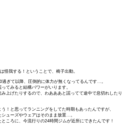
座は怪我する！ということで、椅子出動。
0過ぎて以降、圧倒的に体力が無くなってるんです…。
謡ってみると結構パワーがいります。
読み上げたりするので、わあああと謡ってて途中で息切れしたり
よう！と思ってランニングをしてた時期もあったんですが、
たシューズやウェアはそのまま放置…。
たところに、今流行りの24時間ジムが近所にできたんです！