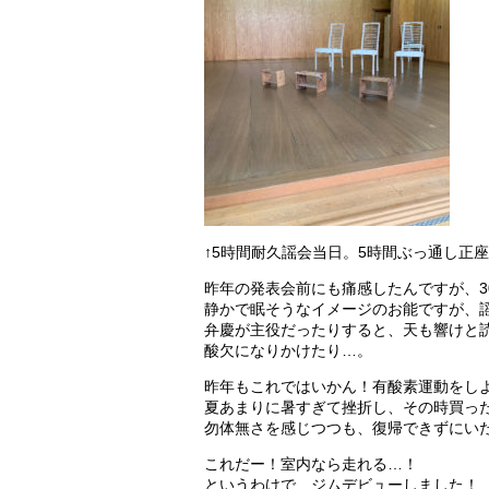
↑5時間耐久謡会当日。5時間ぶっ通し正
昨年の発表会前にも痛感したんですが、3
静かで眠そうなイメージのお能ですが、
弁慶が主役だったりすると、天も響けと
酸欠になりかけたり…。
昨年もこれではいかん！有酸素運動をし
夏あまりに暑すぎて挫折し、その時買っ
勿体無さを感じつつも、復帰できずにい
これだー！室内なら走れる…！
というわけで、ジムデビューしました！