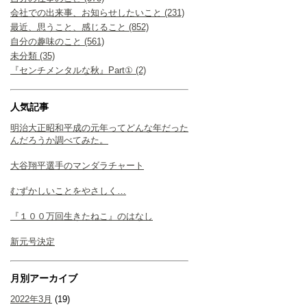
会社での出来事、お知らせしたいこと (231)
最近、思うこと、感じること (852)
自分の趣味のこと (561)
未分類 (35)
『センチメンタルな秋』Part① (2)
人気記事
明治大正昭和平成の元年ってどんな年だった
んだろうか調べてみた。
大谷翔平選手のマンダラチャート
むずかしいことをやさしく…
『１００万回生きたねこ』のはなし
新元号決定
月別アーカイブ
2022年3月
(19)