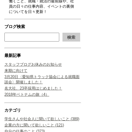
働くこと、就職・就活の最前線や、社
員の日々の仕事内容、イベントの裏側
についてを日々更新！
ブログ検索
最新記事
スタッフブログお休みのお知らせ
来期に向けて
3月20日〈愛知県トラック協会による就職面
談会〉開催しました！
名大社、23卒採用はじめました！
2018年ベトナムの旅（4）
カテゴリ
学生さんや社会人に聞いて欲しいこと (389)
企業の方に聞いて欲しいこと (121)
自分の仕事のこと (373)