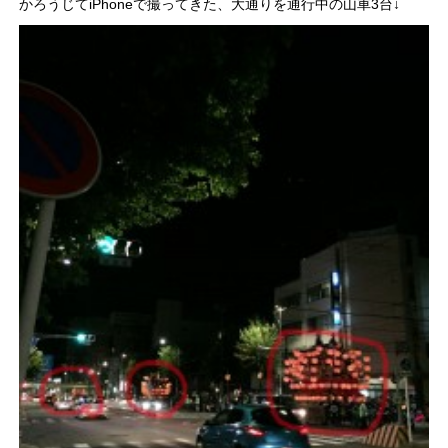
かろうじてiPhoneで撮ってきた、大通りを通行中の山車3台↓