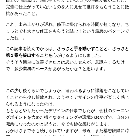
自分の問題点は、頭の中で考えているだけの時間が長いことと、
完璧に仕上がっていないものを人に見せて批評をもらうことに抵
抗があったこと。
これ、出来上がりが遅れ、修正に掛けられる時間が短くなり、ち
ょっとでも大きな修正をもらうと詰む！という最悪のパターンで
したね…。
この記事を読んでからは、
さっさと手を動かすことと、さっさと
第１案を提出すること
を心がけるようにしました。
そうそう簡単に改善できたとは思いませんが、意識をするだけ
で、多少業務のペースがあがったかな？と思います。
この少し後くらいでしょうか。追われるように課題をこなしてい
くことから少し解放され、ようやくデザインの仕事が楽しく感じ
られるようになったのは。
もともとやりたかったデザインの仕事でしたが、会社のターニン
グポイントを含めた様々なタイミングや環境のおかげで、自分の
職業になったのかと思うと、今でも妙な感じがします。
おかげさまで今も続けられていますが、最近、また構想段階に時