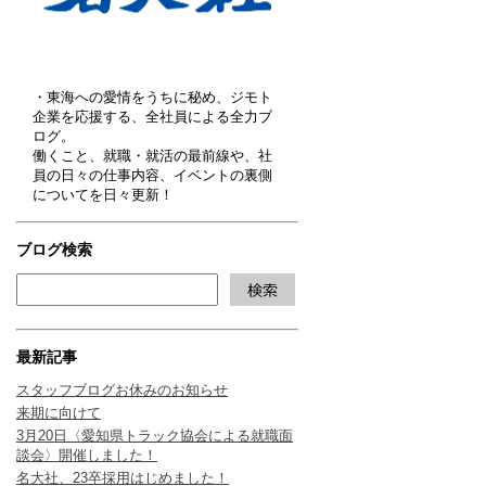
・東海への愛情をうちに秘め、ジモト
企業を応援する、全社員による全力ブ
ログ。
働くこと、就職・就活の最前線や、社
員の日々の仕事内容、イベントの裏側
についてを日々更新！
ブログ検索
最新記事
スタッフブログお休みのお知らせ
来期に向けて
3月20日〈愛知県トラック協会による就職面
談会〉開催しました！
名大社、23卒採用はじめました！