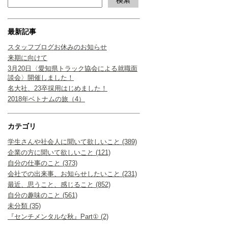
最新記事
スタッフブログお休みのお知らせ
来期に向けて
3月20日〈愛知県トラック協会による就職面
談会〉開催しました！
名大社、23卒採用はじめました！
2018年ベトナムの旅（4）
カテゴリ
学生さんや社会人に聞いて欲しいこと (389)
企業の方に聞いて欲しいこと (121)
自分の仕事のこと (373)
会社での出来事、お知らせしたいこと (231)
最近、思うこと、感じること (852)
自分の趣味のこと (561)
未分類 (35)
『センチメンタルな秋』Part① (2)