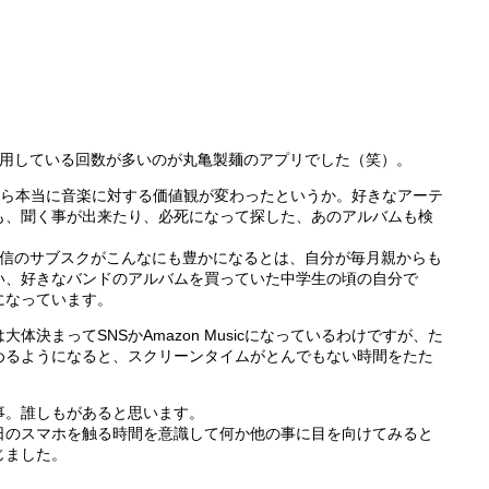
んだ使用している回数が多いのが丸亀製麺のアプリでした（笑）。
用してから本当に音楽に対する価値観が変わったというか。好きなアーテ
も、聞く事が出来たり、必死になって探した、あのアルバムも検
」など音楽配信のサブスクがこんなにも豊かになるとは、自分が毎月親からも
い、好きなバンドのアルバムを買っていた中学生の頃の自分で
になっています。
決まってSNSかAmazon Musicになっているわけですが、た
めるようになると、スクリーンタイムがとんでもない時間をたた
事。誰しもがあると思います。
日のスマホを触る時間を意識して何か他の事に目を向けてみると
じました。