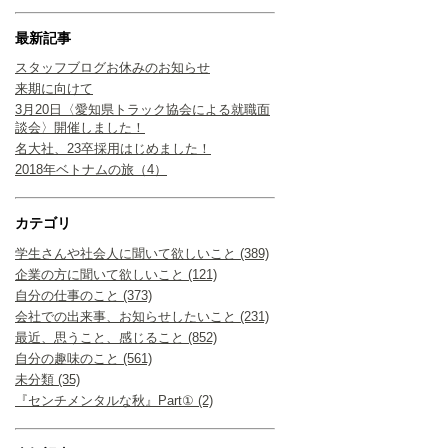
最新記事
スタッフブログお休みのお知らせ
来期に向けて
3月20日〈愛知県トラック協会による就職面
談会〉開催しました！
名大社、23卒採用はじめました！
2018年ベトナムの旅（4）
カテゴリ
学生さんや社会人に聞いて欲しいこと (389)
企業の方に聞いて欲しいこと (121)
自分の仕事のこと (373)
会社での出来事、お知らせしたいこと (231)
最近、思うこと、感じること (852)
自分の趣味のこと (561)
未分類 (35)
『センチメンタルな秋』Part① (2)