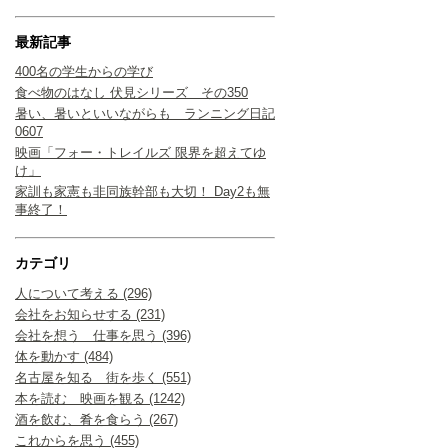
最新記事
400名の学生からの学び
食べ物のはなし 伏見シリーズ その350
暑い、暑いといいながらも ランニング日記
0607
映画「フォー・トレイルズ 限界を超えてゆ
け」
家訓も家憲も非同族幹部も大切！ Day2も無
事終了！
カテゴリ
人について考える (296)
会社をお知らせする (231)
会社を想う 仕事を思う (396)
体を動かす (484)
名古屋を知る 街を歩く (551)
本を読む 映画を観る (1242)
酒を飲む、肴を食らう (267)
これからを思う (455)