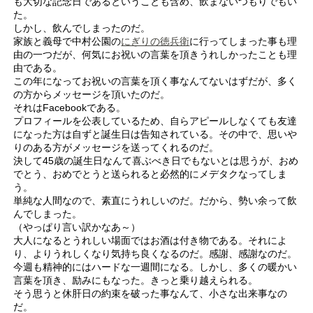
も大切な記念日であるということも含め、飲まないつもりでもい
た。
しかし、飲んでしまったのだ。
家族と義母で中村公園の
にぎりの徳兵衛
に行ってしまった事も理
由の一つだが、何気にお祝いの言葉を頂きうれしかったことも理
由である。
この年になってお祝いの言葉を頂く事なんてないはずだが、多く
の方からメッセージを頂いたのだ。
それはFacebookである。
プロフィールを公表しているため、自らアピールしなくても友達
になった方は自ずと誕生日は告知されている。その中で、思いや
りのある方がメッセージを送ってくれるのだ。
決して45歳の誕生日なんて喜ぶべき日でもないとは思うが、おめ
でとう、おめでとうと送られると必然的にメデタクなってしま
う。
単純な人間なので、素直にうれしいのだ。だから、勢い余って飲
んでしまった。
（やっぱり言い訳かなあ～）
大人になるとうれしい場面ではお酒は付き物である。それによ
り、よりうれしくなり気持ち良くなるのだ。感謝、感謝なのだ。
今週も精神的にはハードな一週間になる。しかし、多くの暖かい
言葉を頂き、励みにもなった。きっと乗り越えられる。
そう思うと休肝日の約束を破った事なんて、小さな出来事なの
だ。