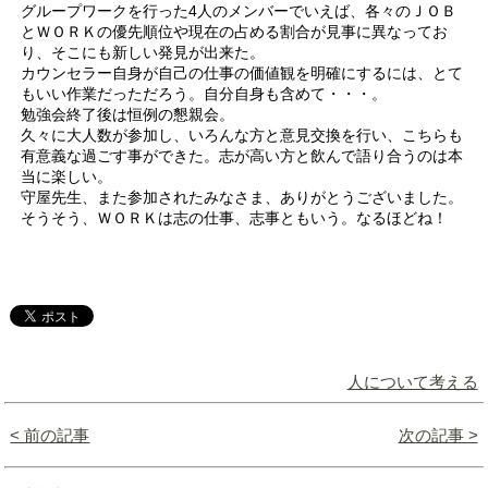
グループワークを行った4人のメンバーでいえば、各々のＪＯＢ
とＷＯＲＫの優先順位や現在の占める割合が見事に異なってお
り、そこにも新しい発見が出来た。
カウンセラー自身が自己の仕事の価値観を明確にするには、とて
もいい作業だっただろう。自分自身も含めて・・・。
勉強会終了後は恒例の懇親会。
久々に大人数が参加し、いろんな方と意見交換を行い、こちらも
有意義な過ごす事ができた。志が高い方と飲んで語り合うのは本
当に楽しい。
守屋先生、また参加されたみなさま、ありがとうございました。
そうそう、ＷＯＲＫは志の仕事、志事ともいう。なるほどね！
人について考える
< 前の記事
次の記事 >