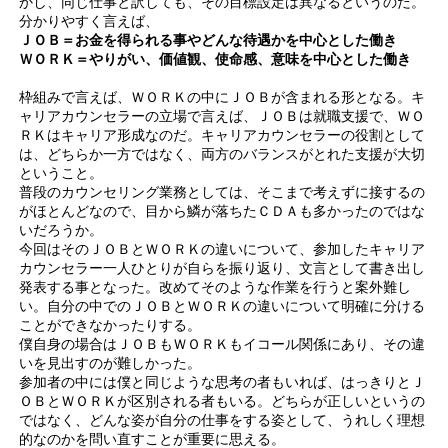
かし、同じ仕事と訳しても、その目標設定は異なるというのだ。
分かりやすく言えば、
ＪＯＢ＝お金を得られる事やどんな待遇かを中心とした働き
ＷＯＲＫ＝やりがい、価値観、使命感、意味を中心とした働き
枠組みで言えば、ＷＯＲＫの中にＪＯＢが含まれる形となる。キ
ャリアカウンセラーの立場で言えば、ＪＯＢは就職支援で、ＷＯ
ＲＫはキャリア形成なのだ。キャリアカウンセラーの役割として
は、どちらか一方ではなく、両方のバランスがとれた支援が大切
ということ。
普段のカウンセリング業務としては、そこまで考えずに接するの
がほとんどなので、目から鱗が落ちたＣＤＡも多かったのではな
いだろうか。
今回はそのＪＯＢとＷＯＲＫの違いについて、参加したキャリア
カウンセラー一人ひとりが自らを振り返り、文言として書き出し
発表する事となった。改めてそのような作業を行うと案外難し
い。自分の中でのＪＯＢとＷＯＲＫの違いについて明確に分ける
ことができなかったりする。
僕自身の場合はＪＯＢもＷＯＲＫもイコール関係にあり、その違
いを見出すのが難しかった。
参加者の中には僕と同じような思考の者もいれば、はっきりとＪ
ＯＢとＷＯＲＫが区別される者もいる。どちらが正しいというの
ではなく、どんな姿が自分の仕事をする姿として、うれしく理想
的なのかを問い直すことが重要に思える。