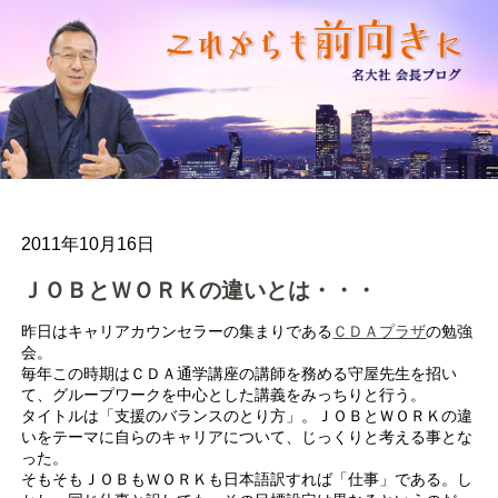
2011年10月16日
ＪＯＢとＷＯＲＫの違いとは・・・
昨日はキャリアカウンセラーの集まりである
ＣＤＡプラザ
の勉強
会。
毎年この時期はＣＤＡ通学講座の講師を務める守屋先生を招い
て、グループワークを中心とした講義をみっちりと行う。
タイトルは「支援のバランスのとり方」。ＪＯＢとＷＯＲＫの違
いをテーマに自らのキャリアについて、じっくりと考える事とな
った。
そもそもＪＯＢもＷＯＲＫも日本語訳すれば「仕事」である。し