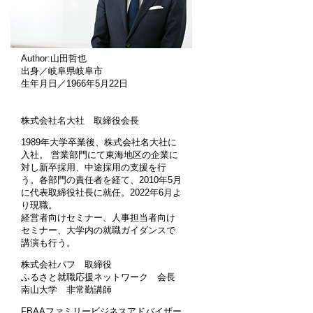
Author:山田哲也
出身／岐阜県岐阜市
生年月日／1966年5月22日
株式会社名大社 取締役会長
1989年大学卒業後、株式会社名大社に
入社。 営業部門にて東海地区の企業に
対し新卒採用、中途採用の支援を行
う。各部門の責任者を経て、2010年5月
に代表取締役社長に就任。2022年6月よ
り現職。
経営者向けセミナー、人事担当者向け
セミナー、大学内の就職ガイダンスで
講演も行う。
株式会社パフ 取締役
ふるさと就職応援ネットワーク 会長
南山大学 非常勤講師
FBAAファミリービジネスアドバイザー