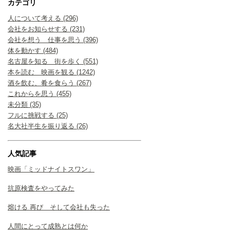
カテゴリ
人について考える (296)
会社をお知らせする (231)
会社を想う 仕事を思う (396)
体を動かす (484)
名古屋を知る 街を歩く (551)
本を読む 映画を観る (1242)
酒を飲む、肴を食らう (267)
これからを思う (455)
未分類 (35)
フルに挑戦する (25)
名大社半生を振り返る (26)
人気記事
映画「ミッドナイトスワン」
抗原検査をやってみた
熔ける 再び そして会社も失った
人間にとって成熟とは何か