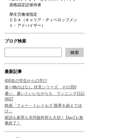
資格認定証保持者
厚生労働省指定
ＣＤＡ（キャリア・ディベロップメン
ト・アドバイザー）
ブログ検索
最新記事
400名の学生からの学び
食べ物のはなし 伏見シリーズ その350
暑い、暑いといいながらも ランニング日記
0607
映画「フォー・トレイルズ 限界を超えてゆ
け」
家訓も家憲も非同族幹部も大切！ Day2も無
事終了！