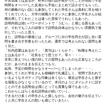
不良気味ではあるが、昨年の僕の話が長かったことが理由で予定
時間をオーバーした反省から手短にまとめて話させてもらった。
何の脈略のない話にも参加してくれた学生さんは真剣に耳を傾け
てくれていたし、大学の就職ガイダンスに参加した学生さんが結
構出席してくれたことは違った意味でうれしくもあった。
説明内容は拙いパワーポイントで「うむっ」と感じる面もあった
が、それでも二人の頑張りで説明会自体はかなりいい雰囲気で進
行していったと思う。
また、説明会の最後には、グループに分け学生同士が話し合い質
問を書き出す作業も行ったため、通常では考えられない質問も多
く出た。
「社内恋愛はあるか？」「賞与はいくらか？」「転職を考えたこ
とはあるか？」「社長をどう思うか？」等々・・・。
非常に答えづらい僕の対しての質問もあったのも正直なところが
だが、ありのままを伝えたつもり。
結局、予定の時間をかなりオーバーしてしまったが・・・。
参加してくれた学生さんも積極的で礼儀正しく、世間で言われて
いるようなネガティブな印象は全くない。最近は学生さんと接す
る場面も少なくなっているので、本日のようにダイレクトに話す
ことのできる説明会は僕にとっても貴重な場でもあった。
これからしばらく会社説明会が続いていく。
できるだけ多くの学生さんと接しながら、会社の魅力を伝えてい
くと共に学生さんの想いも感じていきたい。