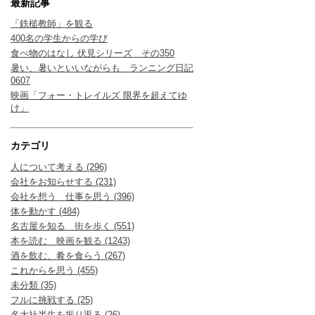
最新記事
「鉄槌教師」を観る
400名の学生からの学び
食べ物のはなし 伏見シリーズ その350
暑い、暑いといいながらも ランニング日記
0607
映画「フォー・トレイルズ 限界を超えてゆ
け」
カテゴリ
人について考える (296)
会社をお知らせする (231)
会社を想う 仕事を思う (396)
体を動かす (484)
名古屋を知る 街を歩く (551)
本を読む 映画を観る (1243)
酒を飲む、肴を食らう (267)
これからを思う (455)
未分類 (35)
フルに挑戦する (25)
名大社半生を振り返る (26)