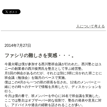
人について考える
2014年7月27日
ファシリの難しさを実感・・・。
今週火曜は僕が参加する西川塾班会議が行われた。西川塾とはユ
ニーの創業者の西川俊男氏を塾主として学ぶ経営塾。
月1回の例会があるのだが、それとは別に3班に分かれた班ごとに
班会議（勉強会）を隔月のペースで実施。
僕はこの4月から一つの班の班長を任され、12名のメンバーと一
緒にその時々のテーマで情報を共有したり、ディスカッションを
行う。
今月は僕の番で、班メンバーを中心に16名で班会議を実施した。
ここでは塾主はオブザーバー的な役割で、塾生の発表や意見に対
し、アドバイスや過去の経験を話されることが多い。