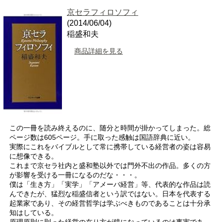
京セラフィロソフィ
(2014/06/04)
稲盛和夫
商品詳細を見る
この一冊を読み終えるのに、随分と時間が掛かってしまった。総
ページ数は605ページ。手に取った感触は国語辞典に近い。
実際にこれをバイブルとして常に携帯している経営者の姿は容易
に想像できる。
これまで京セラ社内と盛和塾以外では門外不出の作品。多くの方
が影響を受ける一冊になるのだな・・・。
僕は「生き方」「実学」「アメーバ経営」等、代表的な作品は読
んできたが、猛烈な稲盛信者という訳ではない。日本を代表する
起業家であり、その経営哲学は学ぶべきものであることは十分承
知はしている。