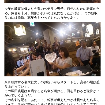
今年の幹事は僕より先輩のベテラン男子。何年ぶりかの幹事のた
め、気合も十分。挨拶が長いのは気になったが(笑）、その段取
り力には脱帽。忘年会もやってもらおうかなあ～。
来月結婚する名大社女子のお祝いからスタートし、宴会の場は盛
り上がっていく。
この塚田農場は来店すると名刺が頂ける。回を重ねると職位が上
がっていくようだ。
その名刺を配るにあたって、幹事が考えたのが社員のあだ名当て
クイズ。名刺に書かれたあだ名を日頃の行いとヒントで当ててい