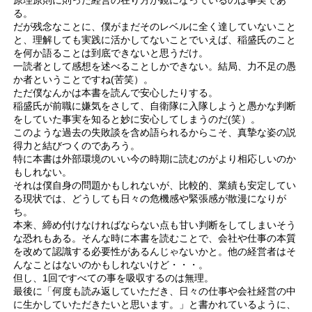
原理原則に則った経営の在り方が鏡になっているのは事実であ
る。
だが残念なことに、僕がまだそのレベルに全く達していないこと
と、理解しても実践に活かしてないことでいえば、稲盛氏のこと
を何か語ることは到底できないと思うだけ。
一読者として感想を述べることしかできない。結局、力不足の愚
か者ということですね(苦笑）。
ただ僕なんかは本書を読んで安心したりする。
稲盛氏が前職に嫌気をさして、自衛隊に入隊しようと愚かな判断
をしていた事実を知ると妙に安心してしまうのだ(笑）。
このような過去の失敗談を含め語られるからこそ、真摯な姿の説
得力と結びつくのであろう。
特に本書は外部環境のいい今の時期に読むのがより相応しいのか
もしれない。
それは僕自身の問題かもしれないが、比較的、業績も安定してい
る現状では、どうしても日々の危機感や緊張感が散漫になりが
ち。
本来、締め付けなければならない点も甘い判断をしてしまいそう
な恐れもある。そんな時に本書を読むことで、会社や仕事の本質
を改めて認識する必要性があるんじゃないかと。他の経営者はそ
んなことはないのかもしれないけど・・・。
但し、1回ですべての事を吸収するのは無理。
最後に「何度も読み返していただき、日々の仕事や会社経営の中
に生かしていただきたいと思います。」と書かれているように、