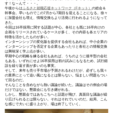
す！な～んて・・・。
午後からは
ふるさと就職応援ネットワーク（Fネット）
の総会＆
幹事会。早いものでこの7月から7期目を迎えることになる。徐々
に加盟会社も増え、情報交換もより活発に行われるようになって
きた。
今回は16卒採用に関する話題が中心。各社とも既に16卒向けの
企画をリリースされているケースが多く、その内容も各エリアの
特徴を活かしたものが多い。
インターンシップの変化版を提供する会社もあれば、中小企業の
インターンシップを否定する企業もあったりと各社との情報交換
は興味深く学ぶ点が多い。
早期中心の戦略を練る会社もあれば、うちのように後半型の会社
もある。いずれにせよ16卒採用は初の試みにもなるため、試行錯
誤を繰り返す面が多いのも事実。
そして、来年も売り手市場が予測されるわけだが、必ずしも我々
の業界にとって追い風になるとは限らない。悩ましい問題もつい
て回るのだ。
そんなことを含めながら熱い議論が続いた。議論はその例会の場
だけではない。懇親会にも引き継がれる。
しかし、懇親会ではあちこちへと話題が飛び、真面目な議論が繰
り広げられるとは限らない。それはそれでいいのだ。結局、こん
な感じで大いに盛り上がり、場は終了していく。