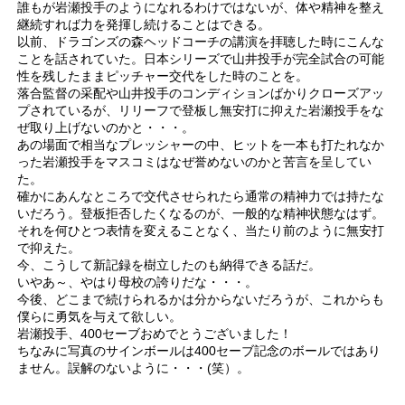
誰もが岩瀬投手のようになれるわけではないが、体や精神を整え
継続すれば力を発揮し続けることはできる。
以前、ドラゴンズの森ヘッドコーチの講演を拝聴した時にこんな
ことを話されていた。日本シリーズで山井投手が完全試合の可能
性を残したままピッチャー交代をした時のことを。
落合監督の采配や山井投手のコンディションばかりクローズアッ
プされているが、リリーフで登板し無安打に抑えた岩瀬投手をな
ぜ取り上げないのかと・・・。
あの場面で相当なプレッシャーの中、ヒットを一本も打たれなか
った岩瀬投手をマスコミはなぜ誉めないのかと苦言を呈してい
た。
確かにあんなところで交代させられたら通常の精神力では持たな
いだろう。登板拒否したくなるのが、一般的な精神状態なはず。
それを何ひとつ表情を変えることなく、当たり前のように無安打
で抑えた。
今、こうして新記録を樹立したのも納得できる話だ。
いやあ～、やはり母校の誇りだな・・・。
今後、どこまで続けられるかは分からないだろうが、これからも
僕らに勇気を与えて欲しい。
岩瀬投手、400セーブおめでとうございました！
ちなみに写真のサインボールは400セーブ記念のボールではあり
ません。誤解のないように・・・(笑）。