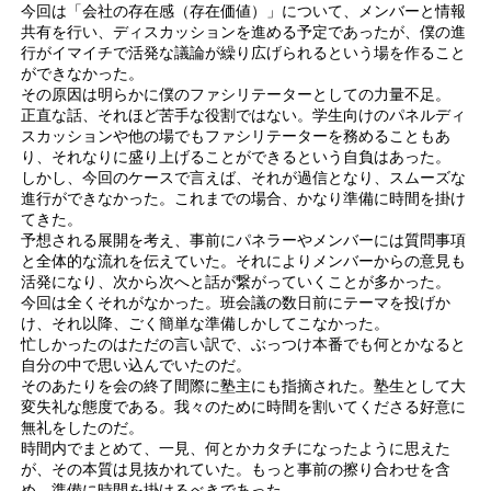
今回は「会社の存在感（存在価値）」について、メンバーと情報
共有を行い、ディスカッションを進める予定であったが、僕の進
行がイマイチで活発な議論が繰り広げられるという場を作ること
ができなかった。
その原因は明らかに僕のファシリテーターとしての力量不足。
正直な話、それほど苦手な役割ではない。学生向けのパネルディ
スカッションや他の場でもファシリテーターを務めることもあ
り、それなりに盛り上げることができるという自負はあった。
しかし、今回のケースで言えば、それが過信となり、スムーズな
進行ができなかった。これまでの場合、かなり準備に時間を掛け
てきた。
予想される展開を考え、事前にパネラーやメンバーには質問事項
と全体的な流れを伝えていた。それによりメンバーからの意見も
活発になり、次から次へと話が繋がっていくことが多かった。
今回は全くそれがなかった。班会議の数日前にテーマを投げか
け、それ以降、ごく簡単な準備しかしてこなかった。
忙しかったのはただの言い訳で、ぶっつけ本番でも何とかなると
自分の中で思い込んでいたのだ。
そのあたりを会の終了間際に塾主にも指摘された。塾生として大
変失礼な態度である。我々のために時間を割いてくださる好意に
無礼をしたのだ。
時間内でまとめて、一見、何とかカタチになったように思えた
が、その本質は見抜かれていた。もっと事前の擦り合わせを含
め、準備に時間を掛けるべきであった。