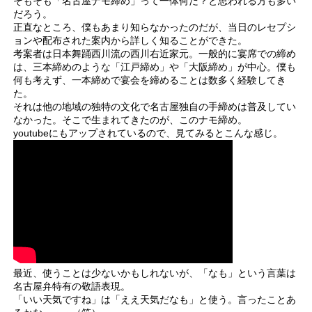
そもそも「名古屋ナモ締め」って一体何だ？と思われる方も多い
だろう。
正直なところ、僕もあまり知らなかったのだが、当日のレセプシ
ョンや配布された案内から詳しく知ることができた。
考案者は日本舞踊西川流の西川右近家元。一般的に宴席での締め
は、三本締めのような「江戸締め」や「大阪締め」が中心。僕も
何も考えず、一本締めで宴会を締めることは数多く経験してき
た。
それは他の地域の独特の文化で名古屋独自の手締めは普及してい
なかった。そこで生まれてきたのが、このナモ締め。
youtubeにもアップされているので、見てみるとこんな感じ。
最近、使うことは少ないかもしれないが、「なも」という言葉は
名古屋弁特有の敬語表現。
「いい天気ですね」は「ええ天気だなも」と使う。言ったことあ