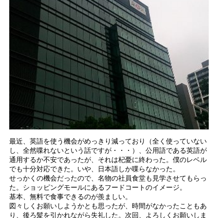
最近、英語を使う機会がめっきり減っており（全く使っていない
し、全然喋れないという話ですが・・・）、公用語である英語が
通用するか不安であったが、それは杞憂に終わった。僕のレベル
でも十分対応できた。いや、日本語しか喋らなかった。
せっかくの機会だったので、名物の社員食堂も見学させてもらっ
た。ショッピングモールにあるフードコートのイメージ。
基本、無料で食事できるのが羨ましい。
図々しくお願いしようかとも思ったが、時間がなかったこともあ
り、後ろ髪を引かれながら失礼した。次回、よろしくお願いしま