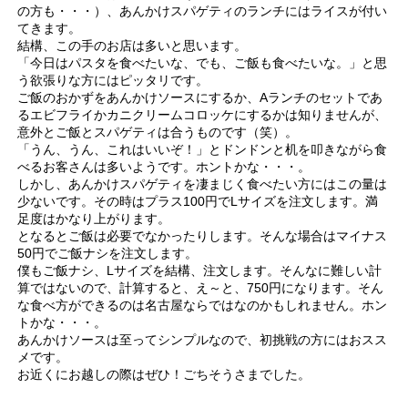
の方も・・・）、あんかけスパゲティのランチにはライスが付い
てきます。
結構、この手のお店は多いと思います。
「今日はパスタを食べたいな、でも、ご飯も食べたいな。」と思
う欲張りな方にはピッタリです。
ご飯のおかずをあんかけソースにするか、Aランチのセットであ
るエビフライかカニクリームコロッケにするかは知りませんが、
意外とご飯とスパゲティは合うものです（笑）。
「うん、うん、これはいいぞ！」とドンドンと机を叩きながら食
べるお客さんは多いようです。ホントかな・・・。
しかし、あんかけスパゲティを凄まじく食べたい方にはこの量は
少ないです。その時はプラス100円でLサイズを注文します。満
足度はかなり上がります。
となるとご飯は必要でなかったりします。そんな場合はマイナス
50円でご飯ナシを注文します。
僕もご飯ナシ、Lサイズを結構、注文します。そんなに難しい計
算ではないので、計算すると、え～と、750円になります。そん
な食べ方ができるのは名古屋ならではなのかもしれません。ホン
トかな・・・。
あんかけソースは至ってシンプルなので、初挑戦の方にはおスス
メです。
お近くにお越しの際はぜひ！ごちそうさまでした。