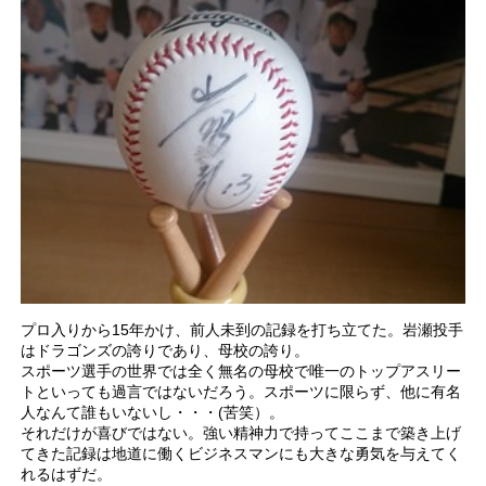
プロ入りから15年かけ、前人未到の記録を打ち立てた。岩瀬投手
はドラゴンズの誇りであり、母校の誇り。
スポーツ選手の世界では全く無名の母校で唯一のトップアスリー
トといっても過言ではないだろう。スポーツに限らず、他に有名
人なんて誰もいないし・・・(苦笑）。
それだけが喜びではない。強い精神力で持ってここまで築き上げ
てきた記録は地道に働くビジネスマンにも大きな勇気を与えてく
れるはずだ。