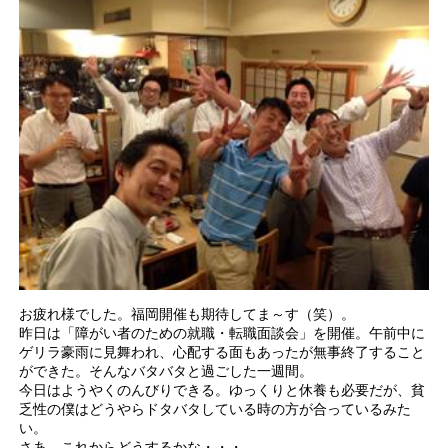
お疲れ様でした。福岡開催も期待してま～す（笑）。
昨日は「障がい者のための就職・転職面談会」を開催。午前中に
ゲリラ豪雨に見舞われ、心配する面もあったが無事終了すること
ができた。そんなバタバタと過ごした一週間。
今日はようやくのんびりできる。ゆっくりと休養も必要だが、貧
乏性の僕はどうやらドタバタしている時の方が合っているみた
い。
さあ、これからどうするかな・・・。