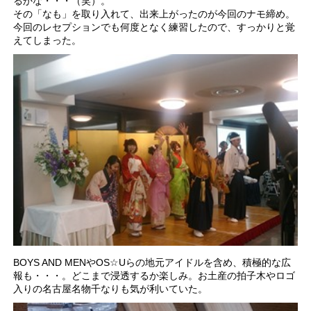
るかな・・・（笑）。
その「なも」を取り入れて、出来上がったのが今回のナモ締め。
今回のレセプションでも何度となく練習したので、すっかりと覚
えてしまった。
BOYS AND MENやOS☆Uらの地元アイドルを含め、積極的な広
報も・・・。どこまで浸透するか楽しみ。お土産の拍子木やロゴ
入りの名古屋名物千なりも気が利いていた。