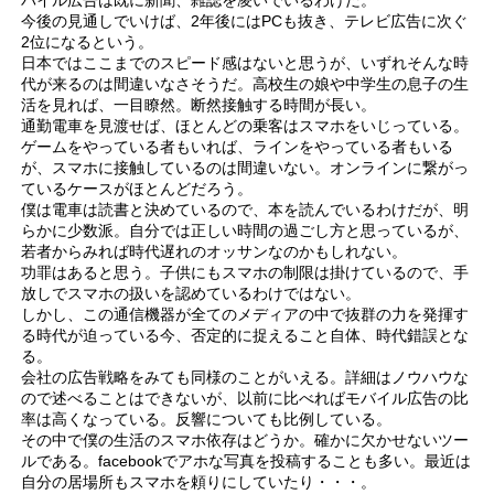
今後の見通しでいけば、2年後にはPCも抜き、テレビ広告に次ぐ
2位になるという。
日本ではここまでのスピード感はないと思うが、いずれそんな時
代が来るのは間違いなさそうだ。高校生の娘や中学生の息子の生
活を見れば、一目瞭然。断然接触する時間が長い。
通勤電車を見渡せば、ほとんどの乗客はスマホをいじっている。
ゲームをやっている者もいれば、ラインをやっている者もいる
が、スマホに接触しているのは間違いない。オンラインに繋がっ
ているケースがほとんどだろう。
僕は電車は読書と決めているので、本を読んでいるわけだが、明
らかに少数派。自分では正しい時間の過ごし方と思っているが、
若者からみれば時代遅れのオッサンなのかもしれない。
功罪はあると思う。子供にもスマホの制限は掛けているので、手
放しでスマホの扱いを認めているわけではない。
しかし、この通信機器が全てのメディアの中で抜群の力を発揮す
る時代が迫っている今、否定的に捉えること自体、時代錯誤とな
る。
会社の広告戦略をみても同様のことがいえる。詳細はノウハウな
ので述べることはできないが、以前に比べればモバイル広告の比
率は高くなっている。反響についても比例している。
その中で僕の生活のスマホ依存はどうか。確かに欠かせないツー
ルである。facebookでアホな写真を投稿することも多い。最近は
自分の居場所もスマホを頼りにしていたり・・・。