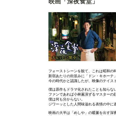
映画「深夜食堂」
フォーストシーンを観て、これは昭和の
新宿あたりの街並みに「ドン・キホーテ
今の時代かと認識したが、映像のテイス
僕は原作もドラマ化されたことも知らな
ファンであれば小林薫演ずるマスターの
僕は何も分からない。
ジワーッとした人間味溢れる表情の中に
映画の大半は「めしや」の暖簾を出す深