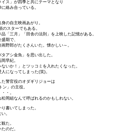
ライス」が四季と共にテーマとなり
妙に絡み合っている。
出身の自主映画あがり。
頃のスターでもある。
作品「三月」「田舎の法則」を上映した記憶がある。
全盛期で、
映画野郎がたくさんいた。懐かしい～。
バタアシ金魚」を思い出した。
高岡早紀。
ゃないか！」とツッコミを入れたくなった。
人になってしまった(笑)。
した警官役のオダギリジョーは
トン」の主役。
・・・。
れ松岡組なんて呼ばれるのかもしれない。
かり書いてしまった。
ない。
に観た。
いたのだ。