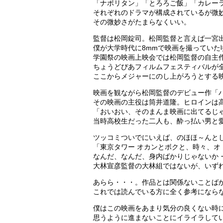
「ナポリタン」「とろろご飯」「カレー
それぞれのドラマが構成されているが微
その微妙さがたまらなくいい。
監督は松岡錠司。松岡監督と言えば一宮
僕が大学時代に8mmで映画を撮っていた
学園祭の映画上映会では松岡監督の自主
ちょうどぴあフィルムフェスティバルが
ここからメジャーにのし上がろうとする
映画を観ながら松岡監督のデビュー作「
その映画の主役は筒井道隆。ヒロインは
「おいおい、そのまんま映画に出てるじ
当時高校生だった二人も、酔っ払い男と愛
ツッコミついでにいえば、のほほ～んと
「東京タワー オカンとボクと、時々、オ
なんだ、なんだ、身内ばかりじゃないか
大林宣彦監督の大林組ではないが、いず
あらら・・・。作品とは関係ないことば
これでは読んでいる方に全く参考になら
僕はこの映画をあまり気分の良くない時
思うように進まないことにイライラして