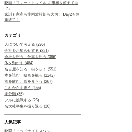
映画「フォー・トレイルズ 限界を超えてゆ
け」
家訓も家憲も非同族幹部も大切！ Day2も無
事終了！
カテゴリ
人について考える (296)
会社をお知らせする (231)
会社を想う 仕事を思う (396)
体を動かす (484)
名古屋を知る 街を歩く (551)
本を読む 映画を観る (1242)
酒を飲む、肴を食らう (267)
これからを思う (455)
未分類 (35)
フルに挑戦する (25)
名大社半生を振り返る (26)
人気記事
映画「ミッドナイトスワン」