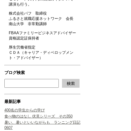
講演も行う。
株式会社パフ 取締役
ふるさと就職応援ネットワーク 会長
南山大学 非常勤講師
FBAAファミリービジネスアドバイザー
資格認定証保持者
厚生労働省指定
ＣＤＡ（キャリア・ディベロップメン
ト・アドバイザー）
ブログ検索
最新記事
400名の学生からの学び
食べ物のはなし 伏見シリーズ その350
暑い、暑いといいながらも ランニング日記
0607