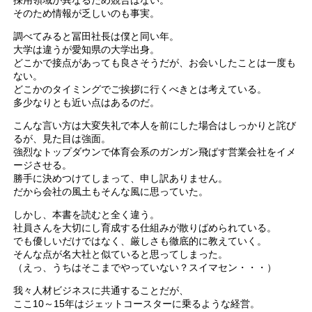
そのため情報が乏しいのも事実。
調べてみると冨田社長は僕と同い年。
大学は違うが愛知県の大学出身。
どこかで接点があっても良さそうだが、お会いしたことは一度も
ない。
どこかのタイミングでご挨拶に行くべきとは考えている。
多少なりとも近い点はあるのだ。
こんな言い方は大変失礼で本人を前にした場合はしっかりと詫び
るが、見た目は強面。
強烈なトップダウンで体育会系のガンガン飛ばす営業会社をイメ
ージさせる。
勝手に決めつけてしまって、申し訳ありません。
だから会社の風土もそんな風に思っていた。
しかし、本書を読むと全く違う。
社員さんを大切にし育成する仕組みが散りばめられている。
でも優しいだけではなく、厳しさも徹底的に教えていく。
そんな点が名大社と似ていると思ってしまった。
（えっ、うちはそこまでやっていない？スイマセン・・・）
我々人材ビジネスに共通することだが、
ここ10～15年はジェットコースターに乗るような経営。