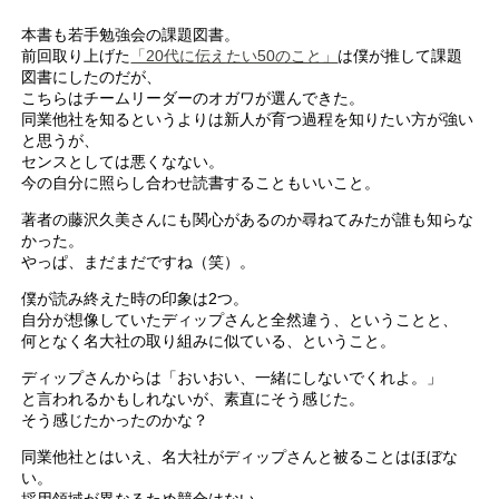
本書も若手勉強会の課題図書。
前回取り上げた
「20代に伝えたい50のこと」
は僕が推して課題
図書にしたのだが、
こちらはチームリーダーのオガワが選んできた。
同業他社を知るというよりは新人が育つ過程を知りたい方が強い
と思うが、
センスとしては悪くなない。
今の自分に照らし合わせ読書することもいいこと。
著者の藤沢久美さんにも関心があるのか尋ねてみたが誰も知らな
かった。
やっぱ、まだまだですね（笑）。
僕が読み終えた時の印象は2つ。
自分が想像していたディップさんと全然違う、ということと、
何となく名大社の取り組みに似ている、ということ。
ディップさんからは「おいおい、一緒にしないでくれよ。」
と言われるかもしれないが、素直にそう感じた。
そう感じたかったのかな？
同業他社とはいえ、名大社がディップさんと被ることはほぼな
い。
採用領域が異なるため競合はない。