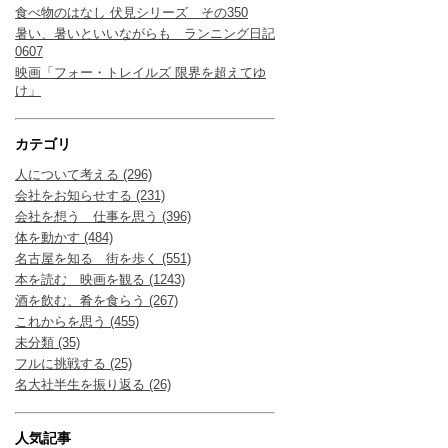
食べ物のはなし 伏見シリーズ その350
暑い、暑いといいながらも ランニング日記
0607
映画「フォー・トレイルズ 限界を超えてゆ
け」
カテゴリ
人について考える (296)
会社をお知らせする (231)
会社を想う 仕事を思う (396)
体を動かす (484)
名古屋を知る 街を歩く (551)
本を読む 映画を観る (1243)
酒を飲む、肴を食らう (267)
これからを思う (455)
未分類 (35)
フルに挑戦する (25)
名大社半生を振り返る (26)
人気記事