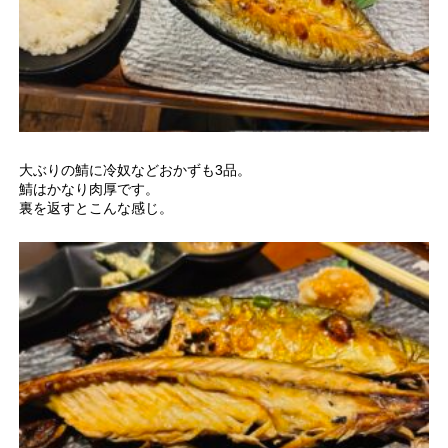
大ぶりの鯖に冷奴などおかずも3品。
鯖はかなり肉厚です。
裏を返すとこんな感じ。