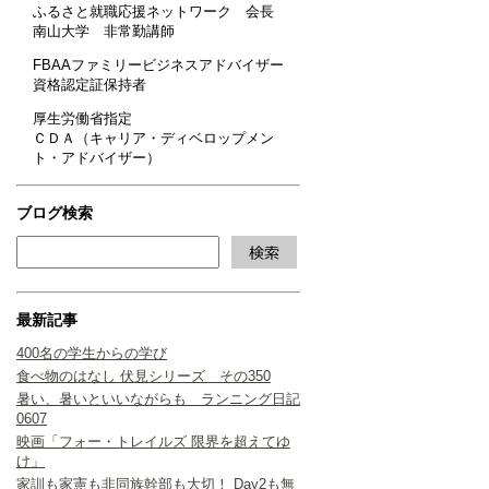
ふるさと就職応援ネットワーク 会長
南山大学 非常勤講師
FBAAファミリービジネスアドバイザー
資格認定証保持者
厚生労働省指定
ＣＤＡ（キャリア・ディベロップメン
ト・アドバイザー）
ブログ検索
最新記事
400名の学生からの学び
食べ物のはなし 伏見シリーズ その350
暑い、暑いといいながらも ランニング日記
0607
映画「フォー・トレイルズ 限界を超えてゆ
け」
家訓も家憲も非同族幹部も大切！ Day2も無