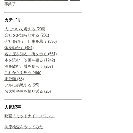
事終了！
カテゴリ
人について考える (296)
会社をお知らせする (231)
会社を想う 仕事を思う (396)
体を動かす (484)
名古屋を知る 街を歩く (551)
本を読む 映画を観る (1242)
酒を飲む、肴を食らう (267)
これからを思う (455)
未分類 (35)
フルに挑戦する (25)
名大社半生を振り返る (26)
人気記事
映画「ミッドナイトスワン」
抗原検査をやってみた