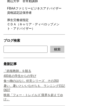
南山大学 非常勤講師
FBAAファミリービジネスアドバイザー
資格認定証保持者
厚生労働省指定
ＣＤＡ（キャリア・ディベロップメン
ト・アドバイザー）
ブログ検索
最新記事
「鉄槌教師」を観る
400名の学生からの学び
食べ物のはなし 伏見シリーズ その350
暑い、暑いといいながらも ランニング日記
0607
映画「フォー・トレイルズ 限界を超えてゆ
け」