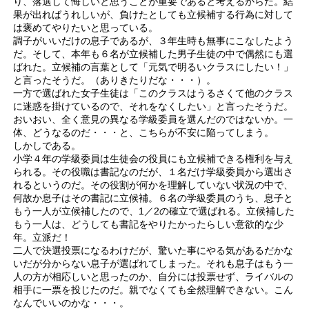
り、落選して悔しいと思うことが重要であると考えるからだ。結
果が出ればうれしいが、負けたとしても立候補する行為に対して
は褒めてやりたいと思っている。
調子がいいだけの息子であるが、３年生時も無事にこなしたよう
だ。そして、本年も６名が立候補した男子生徒の中で偶然にも選
ばれた。立候補の言葉として「元気で明るいクラスにしたい！」
と言ったそうだ。（ありきたりだな・・・）。
一方で選ばれた女子生徒は「このクラスはうるさくて他のクラス
に迷惑を掛けているので、それをなくしたい」と言ったそうだ。
おいおい、全く意見の異なる学級委員を選んだのではないか。一
体、どうなるのだ・・・と、こちらが不安に陥ってしまう。
しかしである。
小学４年の学級委員は生徒会の役員にも立候補できる権利を与え
られる。その役職は書記なのだが、１名だけ学級委員から選出さ
れるというのだ。その役割が何かを理解していない状況の中で、
何故か息子はその書記に立候補。６名の学級委員のうち、息子と
もう一人が立候補したので、1／2の確立で選ばれる。立候補した
もう一人は、どうしても書記をやりたかったらしい意欲的な少
年。立派だ！
二人で決選投票になるわけだが、驚いた事にやる気があるだかな
いだが分からない息子が選ばれてしまった。それも息子はもう一
人の方が相応しいと思ったのか、自分には投票せず、ライバルの
相手に一票を投じたのだ。親でなくても全然理解できない。こん
なんでいいのかな・・・。