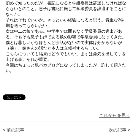
初めて知ったのだが、書記になると学級委員は辞退しなければな
らないとのこと。息子は書記に転じて学級委員を辞退することに
なった。
それはそれでいいか。きっといい経験になると思う。貴重な2学
期を送ってもらいたい。
次は中二の娘である。中学生では間もなく学級委員の選出があ
る。そもそも息子も姉である娘の影響で学級委員になってきた。
僕とは悲しいかなほとんど会話がないので実体は分からないが
（涙）、嫁さんの話だと本人は立候補するらしい。
こちらについても結果はどうでもいい。まずは勇気を出して手を
上げる事。それが重要。
今回はちょっと親バカブログになってしまったが、許して頂きた
い。
これからを思う
< 前の記事
次の記事 >