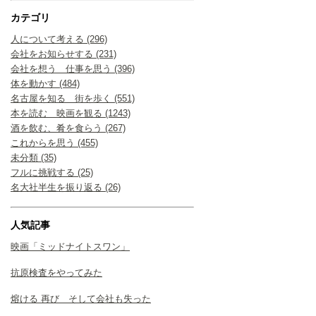
カテゴリ
人について考える (296)
会社をお知らせする (231)
会社を想う 仕事を思う (396)
体を動かす (484)
名古屋を知る 街を歩く (551)
本を読む 映画を観る (1243)
酒を飲む、肴を食らう (267)
これからを思う (455)
未分類 (35)
フルに挑戦する (25)
名大社半生を振り返る (26)
人気記事
映画「ミッドナイトスワン」
抗原検査をやってみた
熔ける 再び そして会社も失った