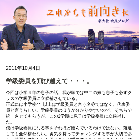
2011年10月4日
学級委員を飛び越えて・・・。
今回は小学４年の息子の話。我が家では中二の娘も息子も必ずク
ラスの学級委員に立候補させている。
正式には小学校4年以上は学級委員と言う名称ではなく、代表委
員と言うらしい。学級委員のほうが分かりやすいので、そちらで
統一させてもらうが、この2学期に息子は学級委員に立候補し
た。
僕は学級委員になる事をそれほど臨んでいるわけではない。落選
しても全然構わない。勇気を持ってチャレンジする事が大切であ