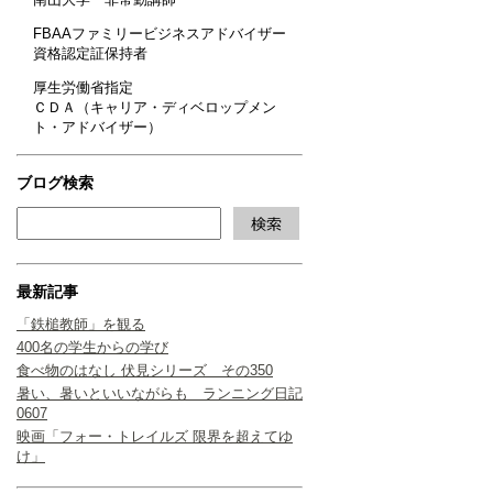
FBAAファミリービジネスアドバイザー
資格認定証保持者
厚生労働省指定
ＣＤＡ（キャリア・ディベロップメン
ト・アドバイザー）
ブログ検索
最新記事
「鉄槌教師」を観る
400名の学生からの学び
食べ物のはなし 伏見シリーズ その350
暑い、暑いといいながらも ランニング日記
0607
映画「フォー・トレイルズ 限界を超えてゆ
け」