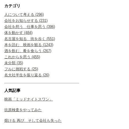
カテゴリ
人について考える (296)
会社をお知らせする (231)
会社を想う 仕事を思う (396)
体を動かす (484)
名古屋を知る 街を歩く (551)
本を読む 映画を観る (1243)
酒を飲む、肴を食らう (267)
これからを思う (455)
未分類 (35)
フルに挑戦する (25)
名大社半生を振り返る (26)
人気記事
映画「ミッドナイトスワン」
抗原検査をやってみた
熔ける 再び そして会社も失った