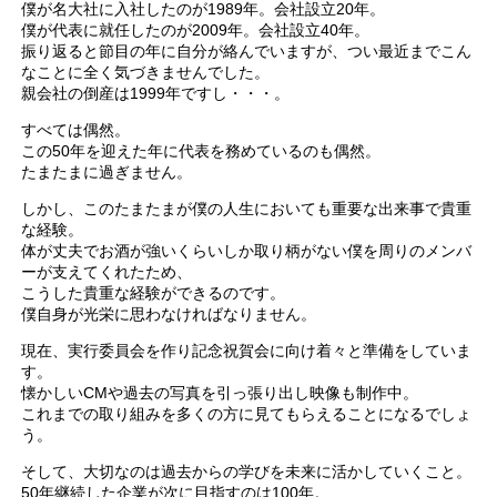
僕が名大社に入社したのが1989年。会社設立20年。
僕が代表に就任したのが2009年。会社設立40年。
振り返ると節目の年に自分が絡んでいますが、つい最近までこん
なことに全く気づきませんでした。
親会社の倒産は1999年ですし・・・。
すべては偶然。
この50年を迎えた年に代表を務めているのも偶然。
たまたまに過ぎません。
しかし、このたまたまが僕の人生においても重要な出来事で貴重
な経験。
体が丈夫でお酒が強いくらいしか取り柄がない僕を周りのメンバ
ーが支えてくれたため、
こうした貴重な経験ができるのです。
僕自身が光栄に思わなければなりません。
現在、実行委員会を作り記念祝賀会に向け着々と準備をしていま
す。
懐かしいCMや過去の写真を引っ張り出し映像も制作中。
これまでの取り組みを多くの方に見てもらえることになるでしょ
う。
そして、大切なのは過去からの学びを未来に活かしていくこと。
50年継続した企業が次に目指すのは100年。