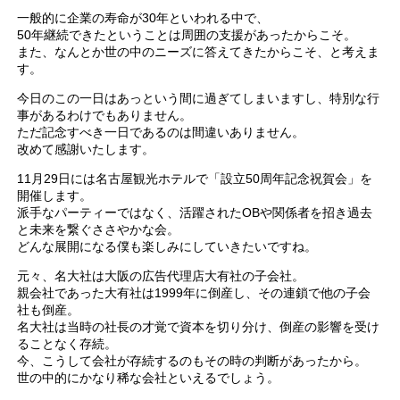
一般的に企業の寿命が30年といわれる中で、
50年継続できたということは周囲の支援があったからこそ。
また、なんとか世の中のニーズに答えてきたからこそ、と考えま
す。
今日のこの一日はあっという間に過ぎてしまいますし、特別な行
事があるわけでもありません。
ただ記念すべき一日であるのは間違いありません。
改めて感謝いたします。
11月29日には名古屋観光ホテルで「設立50周年記念祝賀会」を
開催します。
派手なパーティーではなく、活躍されたOBや関係者を招き過去
と未来を繋ぐささやかな会。
どんな展開になる僕も楽しみにしていきたいですね。
元々、名大社は大阪の広告代理店大有社の子会社。
親会社であった大有社は1999年に倒産し、その連鎖で他の子会
社も倒産。
名大社は当時の社長の才覚で資本を切り分け、倒産の影響を受け
ることなく存続。
今、こうして会社が存続するのもその時の判断があったから。
世の中的にかなり稀な会社といえるでしょう。