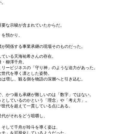
か。
重要な示唆が含まれていたからだ。
」を預かり、
。
僕が関係する事業承継の現場そのものだった。
している天海祐希さんの存在。
母・柳澤千舟。
ミリービジネスの「守り神」のような迫力があった。
次世代を導く凛とした姿勢。
力は増し、観る側を物語の深層へと引き込む。
で、かつ最も承継が難しいのは「数字」ではない。
うとしているのかという「理念」や「考え方」。
が世代を超えて一貫している点にある。
世代がそれをどう咀嚼し、
、そして千舟が玲斗を導く姿は、
ッチ」を可視化しているようだった。