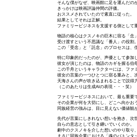
そんな僕がなぜ、映画館に足を運んだの
きっかけは映画評論仲間の評価。
おススメされていたので素直に従った。
結果としてそれは正解。
ファミリービジネスを支援する側として
物語の核心はクスノキの巨木に宿る「念
受け渡すという不思議な「番人」の役割
この「受念」と「託念」のプロセスは、
特に印象的だったのが、声優として参加
彼女が演じたのは、物語のカギを握る伯
この千舟というキャラクターには、ファ
彼女の言葉の一つひとつに宿る重みと、
天海さんの声が吹き込まれることで説得
（このあたりは生成AIの表現・・・笑）
ファミリービジネスにおいて、最も重要
その企業が何を大切にし、どこへ向かお
同族経営の強みは、目に見えない価値観
先代が言葉にしきれない想いを抱き、次
自らの意志として引き継いでいくのか。
劇中のクスノキを介した想いのやり取り
まさに同族企業における「魂のバトンタ