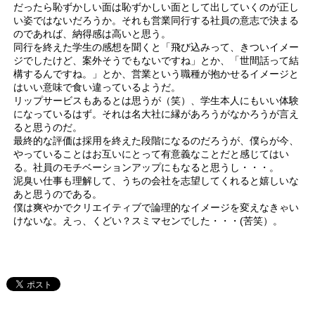
だったら恥ずかしい面は恥ずかしい面として出していくのが正し
い姿ではないだろうか。それも営業同行する社員の意志で決まる
のであれば、納得感は高いと思う。
同行を終えた学生の感想を聞くと「飛び込みって、きついイメー
ジでしたけど、案外そうでもないですね」とか、「世間話って結
構するんですね。」とか、営業という職種が抱かせるイメージと
はいい意味で食い違っているようだ。
リップサービスもあるとは思うが（笑）、学生本人にもいい体験
になっているはず。それは名大社に縁があろうがなかろうが言え
ると思うのだ。
最終的な評価は採用を終えた段階になるのだろうが、僕らが今、
やっていることはお互いにとって有意義なことだと感じてはい
る。社員のモチベーションアップにもなると思うし・・・。
泥臭い仕事も理解して、うちの会社を志望してくれると嬉しいな
あと思うのである。
僕は爽やかでクリエイティブで論理的なイメージを変えなきゃい
けないな。えっ、くどい？スミマセンでした・・・(苦笑）。