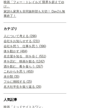
映画「フォー・トレイルズ 限界を超えてゆ
け」
家訓も家憲も非同族幹部も大切！ Day2も無
事終了！
カテゴリ
人について考える (296)
会社をお知らせする (231)
会社を想う 仕事を思う (396)
体を動かす (484)
名古屋を知る 街を歩く (551)
本を読む 映画を観る (1242)
酒を飲む、肴を食らう (267)
これからを思う (455)
未分類 (35)
フルに挑戦する (25)
名大社半生を振り返る (26)
人気記事
映画「ミッドナイトスワン」