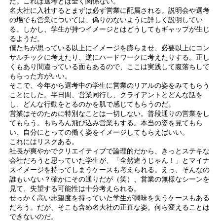
だ。これは選考とは全く関係ない。
名大社に入社するとまずは必ず営業に配属される。説明会や選考
の場でも営業については、偽りのないように詳しく説明してい
る。しかし、学生が持つイメージとはどうしてもギャップが生じ
るようだ。
僕たちが思っている以上にイメージを膨らませ、必要以上にコン
サルチックに考えたり、逆にハードワークに考えたりする。正し
くもあり間違っている面もあるので、ここは実践して腹落ちして
もらった方がいい。
そこで、今年から選考中の学生に営業のリアルの姿をみてもらう
ことにした。半日間、営業同行し、クライアントとどんな話を
し、どんな行動をとるのかを肌で感じてもらうのだ。
営業はそのために特別なことは一切しない。普段通りの営業をし
てもらう。もちろん飛び込み営業もする。本当の姿を見てもら
い、自分にとっての働く姿をイメージしてもらえばいい。
これにはリスクある。
社長が爽やかでクリエイティブで論理的だから、きっとステキな
会社だろうと思っていた学生が、「全然違うじゃん！」とマイナ
スイメージを持ってしまうケースも考えられる。えっ、そんなの
誰もいない？確かにその通りだが（笑）、営業の無様なシーンを
見て、失望する可能性は十分考えられる。
せっかく高い志望度を持っていた学生が興味を失うケースもある
だろう。だが、そこも含め名大社の正直な姿。何ら変えることは
できないのだ。