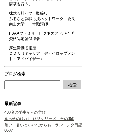
講演も行う。
株式会社パフ 取締役
ふるさと就職応援ネットワーク 会長
南山大学 非常勤講師
FBAAファミリービジネスアドバイザー
資格認定証保持者
厚生労働省指定
ＣＤＡ（キャリア・ディベロップメン
ト・アドバイザー）
ブログ検索
最新記事
400名の学生からの学び
食べ物のはなし 伏見シリーズ その350
暑い、暑いといいながらも ランニング日記
0607