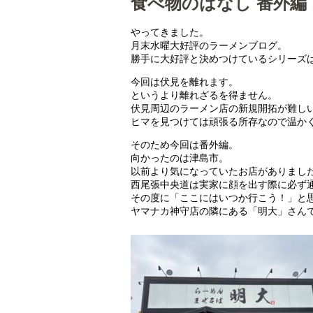
食べ物のはなし 番外編
やってきました。
月末水曜大好評のラーメンブログ。
勝手に大好評と決めつけているシリーズ
今回は伏見を離れます。
というより離れざるを得ません。
伏見周辺のラーメン店の新規開拓が難し
ヒマを見つけては頑張る所存なので温か
そのため今回は番外編。
向かったのは津島市。
以前より気になっていたお店がありまし
西尾張中央道は実家に顔を出す際に必ず
その度に「ここにはいつか行こう！」と
ヤマナカ神守店の隣にある「明大」さん