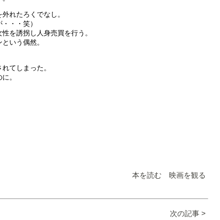
を外れたろくでなし。
が・・・笑）
女性を誘拐し人身売買を行う。
ンという偶然。
されてしまった。
のに。
。
。
本を読む 映画を観る
次の記事 >