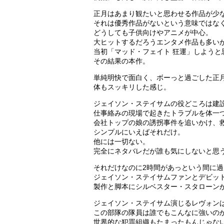
正月はあまり観たいと思わせる作品が少
それは優秀作品がないという意味ではな
どうしても子供向けやアニメが中心。
大ヒットするだろうエンタメ作品も多い
当初「マッド・フェイト 狂運」しよう
その結果の本作。
単純明快で面白く、ボーっと過ごした正
体もスッキリした感じ。
ジェイソン・ステイサムの役どころは建
仕事絡みの現場で起きたトラブルを体一
会社トップの娘の誘拐事件を追いかけ、
シンプルにいえばそれだけ。
他には一切ない。
完全にネタバレだが誰も気にしないと思
それだけなのに2時間があっという間に
ジェイソン・ステイサムファンとデビッ
製作と脚本にシルベスター・スタローン
ジェイソン・ステイサム演じるレヴォン
この部隊の隊員は誰でもこんなに強いの
世界的な犯罪組織もたまったもんじゃな