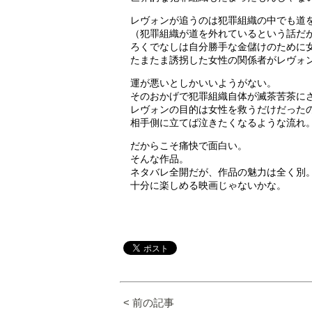
レヴォンが追うのは犯罪組織の中でも道
（犯罪組織が道を外れているという話だ
ろくでなしは自分勝手な金儲けのために
たまたま誘拐した女性の関係者がレヴォ
運が悪いとしかいいようがない。
そのおかげで犯罪組織自体が滅茶苦茶に
レヴォンの目的は女性を救うだけだった
相手側に立てば泣きたくなるような流れ
だからこそ痛快で面白い。
そんな作品。
ネタバレ全開だが、作品の魅力は全く別
十分に楽しめる映画じゃないかな。
< 前の記事