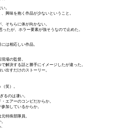
ない。
く、興味を抱く作品が少ないということ。
が、そちらに体が向かない。
と思ったが、ホラー要素が強そうなので止めた。
月には相応しい作品。
設現場の監督。
つで解決する話と勝手にイメージしたが違った。
救い出すだけのストーリー。
う（笑）。
過ぎるのは凄い。
ド・エアーのコンビだからか。
が参加しているからか。
は元特殊部隊員。
か。
い。