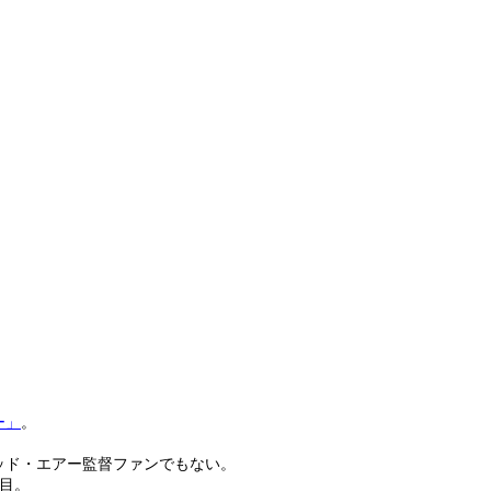
」
ー」
。
ッド・エアー監督ファンでもない。
目。