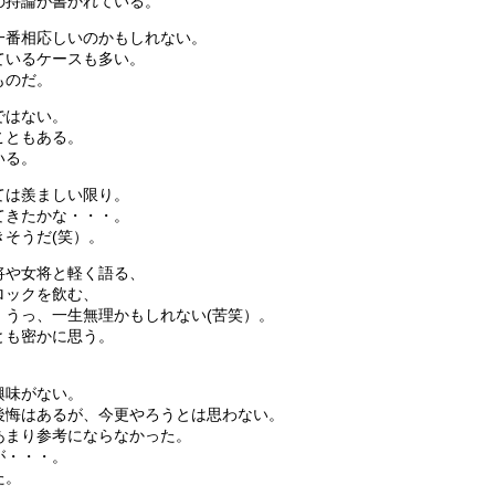
の持論が書かれている。
一番相応しいのかもしれない。
ているケースも多い。
ものだ。
ではない。
こともある。
いる。
ては羨ましい限り。
てきたかな・・・。
そうだ(笑）。
将や女将と軽く語る、
ロックを飲む、
、うっ、一生無理かもしれない(苦笑）。
とも密かに思う。
興味がない。
後悔はあるが、今更やろうとは思わない。
あまり参考にならなかった。
が・・・。
た。