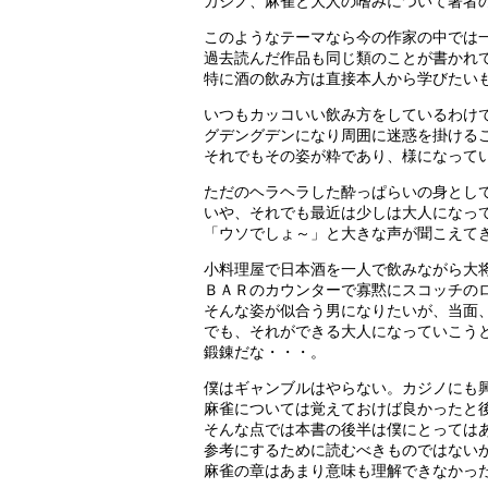
カジノ、麻雀と大人の嗜みについて著者
このようなテーマなら今の作家の中では
過去読んだ作品も同じ類のことが書かれ
特に酒の飲み方は直接本人から学びたい
いつもカッコいい飲み方をしているわけ
グデングデンになり周囲に迷惑を掛ける
それでもその姿が粋であり、様になって
ただのヘラヘラした酔っぱらいの身とし
いや、それでも最近は少しは大人になっ
「ウソでしょ～」と大きな声が聞こえてき
小料理屋で日本酒を一人で飲みながら大
ＢＡＲのカウンターで寡黙にスコッチの
そんな姿が似合う男になりたいが、当面
でも、それができる大人になっていこう
鍛錬だな・・・。
僕はギャンブルはやらない。カジノにも
麻雀については覚えておけば良かったと
そんな点では本書の後半は僕にとっては
参考にするために読むべきものではない
麻雀の章はあまり意味も理解できなかっ