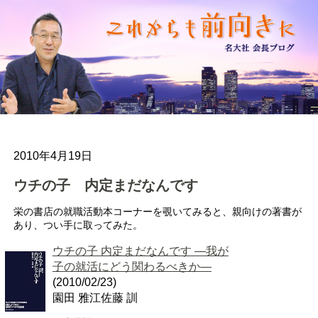
2010年4月19日
ウチの子 内定まだなんです
栄の書店の就職活動本コーナーを覗いてみると、親向けの著書が
あり、つい手に取ってみた。
ウチの子 内定まだなんです ―我が
子の就活にどう関わるべきか―
(2010/02/23)
園田 雅江佐藤 訓