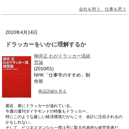
会社を想う 仕事を思う
2010年4月14日
ドラッカーをいかに理解するか
柳井正 わがドラッカー流経
営論
(2010/01)
NHK「仕事学のすすめ」制
作班
商品詳細を見る
最近、巷にドラッカーが溢れている。
今週の週刊ダイヤモンドの特集もドラッカー。
特にこのような厳しい経済環境だがらこそ、余計に注目されるの
かもしれない。
そして、ビジネスマンなら一度は手に取る代表的な経営学者だ。