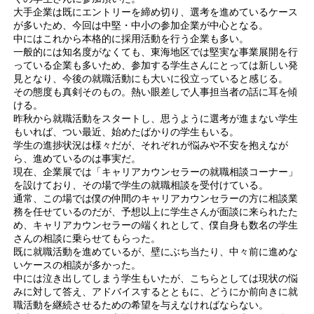
大手企業は既にエントリーを締め切り、選考を進めているケース
が多いため、今回は中堅・中小の参加企業が中心となる。
中にはこれから本格的に採用活動を行う企業も多い。
一般的には知名度がなくても、東海地区では堅実な事業展開を行
っている企業も多いため、参加する学生さんにとっては新しい発
見となり、今後の就職活動にも大いに役立っていると感じる。
その態度も真剣そのもの。熱い眼差しで人事担当者の話に耳を傾
ける。
昨秋から就職活動をスタートし、思うように選考が進まない学生
もいれば、つい最近、始めたばかりの学生もいる。
学生の進捗状況は様々だが、それぞれが悩みや不安を抱えなが
ら、進めているのは事実だ。
現在、企業展では「キャリアカウンセラーの就職相談コーナー」
を設けており、その場で学生の就職相談を受付けている。
通常、この場では僕の仲間のキャリアカウンセラーの方に相談業
務を任せているのだが、予想以上に学生さんが面談に来られたた
め、キャリアカウンセラーの端くれとして、僕自身も数名の学生
さんの相談に乗らせてもらった。
既に就職活動を進めているが、壁にぶち当たり、中々前に進めな
いケースの相談が多かった。
中には泣き出してしまう学生もいたが、こちらとしては現状の悩
みに対して答え、アドバイスするとともに、どうにか前向きに就
職活動を継続させるための希望を与えなければならない。