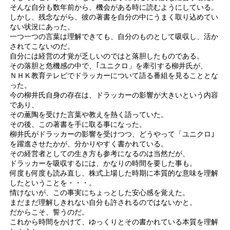
そんな自分も数年前から、機会がある時に読むようにしている。
しかし、残念ながら、彼の著書を自分の中にうまく取り込めてい
ない状況にあった。
一つ一つの言葉は理解できても、自分のものとして吸収し、活か
されてこないのだ。
自分には経営の才覚が乏しいのではと落胆したものである。
その落胆と危機感の中で、｢ユニクロ」を牽引する柳井氏が、
ＮＨＫ教育テレビでドラッカーについて語る番組を見ることとな
った。
今の柳井氏自身の存在は、ドラッカーの影響が大きいという内容
であり、
その薫陶を受けた言葉や教えを熱く語っていた。
その後、この著書を手に取る事になった。
柳井氏がドラッカーの影響を受けつつ、どうやって「ユニクロ｣
を躍進させたかが、分かりやすく書かれている。
その経営者としての生き方も参考になるのは当然だが、
ドラッカーを吸収するには、かなりの時間を要した事も。
何度も何度も読み直し、株式上場した時期に本質的な意味を理解
したということを・・・。
情けないが、この事実にちょっとした安心感を覚えた。
まだまだ理解しきれない自分も許されるのではないかと。
だからこそ、誓うのだ。
これから時間をかけて、ゆっくりとその書かれている本質を理解