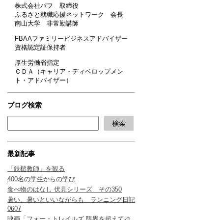
株式会社パフ 取締役
ふるさと就職応援ネットワーク 会長
南山大学 非常勤講師
FBAAファミリービジネスアドバイザー
資格認定証保持者
厚生労働省指定
ＣＤＡ（キャリア・ディベロップメン
ト・アドバイザー）
ブログ検索
最新記事
「鉄槌教師」を観る
400名の学生からの学び
食べ物のはなし 伏見シリーズ その350
暑い、暑いといいながらも ランニング日記
0607
映画「フォー・トレイルズ 限界を超えてゆ