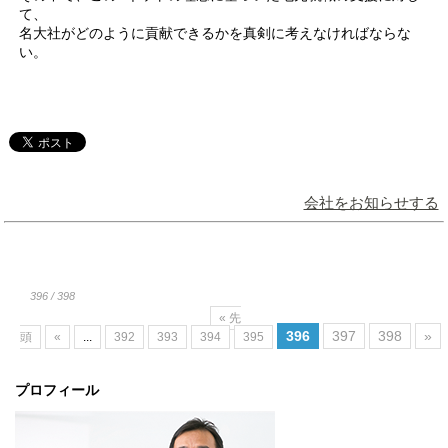
て、
名大社がどのように貢献できるかを真剣に考えなければならな
い。
会社をお知らせする
396 / 398
« 先
396
397
398
»
頭
«
...
392
393
394
395
プロフィール