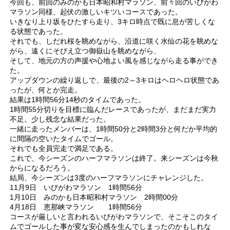
今回も、前回のみのかも日本昭和村マラソン、前々回のいびがわ
マラソン同様、起伏の激しいキツいコースであった。
いきなり上り坂をひたすら走り、3キロ時点で既に息が苦しくな
る状態であった。
それでも、しだれ桜を眺めながら、沿道に咲く水仙の花を眺めな
がら、遠くにそびえ立つ御嶽山を眺めながら、
そして、地元の方の声援や心地よい風を感じながら走る事ができ
た。
アップダウンの繰り返しで、最後の2～3キロはヘロヘロ状態であ
ったが、何とか完走。
結果は1時間56分14秒のタイムであった。
1時間55分切りを目標に臨んだレースであったが、まだまだ実力
不足。少し残念な結果だった。
一緒に走ったメンバーは、1時間50分と2時間3分と何だか平均的
に間隔の空いたタイムでゴール。
それでも全員完走で満足である。
これで、今シーズンのハーフマラソンは終了。来シーズンは今秋
からになるだろう。
結局、今シーズンは3度のハーフマラソンにチャレンジした。
11月9日 いびがわマラソン 1時間56分
1月10日 みのかも日本昭和村マラソン 2時間00分
4月18日 恵那峡マラソン 1時間56分
コースが厳しいと言われるいびがわマラソンで、そこそこのタイ
ムでゴールした事が変な安心感を生んでしまったのかもしれな