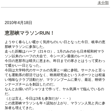
未分類
2010年4月18日
恵那峡マラソンRUN！
ようやく春らしい暖かく気持ちのいい日となった今日、岐阜の恵
那峡マラソンに参加した。
走った距離はハーフ（21キロ）。1月のみのかも日本昭和村マラ
ソン以来のハーフの大会で、今シーズン最後のレースだ。
今日の恵那市は晴天に恵まれ、昨日までの寒さとはうって変わっ
て暖かい一日となった。
今回は大学時代のサークルの先輩と一緒に参戦。サークルと言っ
ても運動系の部活ではなく、映画研究会というスポーツとは程遠
い地味なクラブ活動だが、マラソンブームに乗り、最近、映研ラ
ンナーズチームを創設したのだ。
なんとお揃いのTシャツまで作って、ヤル気満々で臨んでいるの
だ。
（とは言え、今日は3名も参加だが・・・）
この恵那峡マラソンも年々認知が上がり、マラソン人気と共に参
加者も増えてきた。