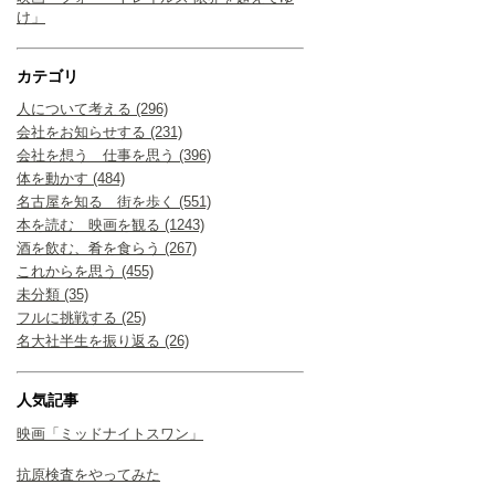
け」
カテゴリ
人について考える (296)
会社をお知らせする (231)
会社を想う 仕事を思う (396)
体を動かす (484)
名古屋を知る 街を歩く (551)
本を読む 映画を観る (1243)
酒を飲む、肴を食らう (267)
これからを思う (455)
未分類 (35)
フルに挑戦する (25)
名大社半生を振り返る (26)
人気記事
映画「ミッドナイトスワン」
抗原検査をやってみた