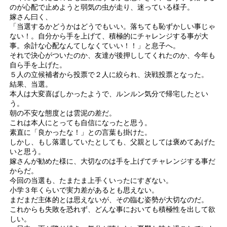
のが心配で止めようと弱気の虫が走り、迷っている様子。
嫁さん曰く、
「当選するかどうかはどうでもいい。落ちても恥ずかしい事じゃ
ない！。自分から手を上げて、積極的にチャレンジする事が大
事。余計な心配なんてしなくていい！！」と息子へ。
それで決心がついたのか、友達が後押ししてくれたのか、今年も
自ら手を上げた。
５人の立候補者から投票で２人に絞られ、決戦投票となった。
結果、当選。
本人は大変喜ばしかったようで、ルンルン気分で帰宅したとい
う。
朝の不安な態度とは雲泥の差だ。
これは本人にとっても自信になったと思う。
素直に「良かったな！」との言葉も掛けた。
しかし、もし落選していたとしても、父親としては褒めてあげた
いと思う。
嫁さんが勧めた様に、大切なのは手を上げてチャレンジする事だ
からだ。
今回の当選も、たまたま上手くいったにすぎない。
小学３年くらいで実力差があるとも思えない。
まだまだ主体的とは思えないが、その臨む姿勢が大切なのだ。
これからも失敗を恐れず、どんな事においても積極性を出して欲
しい。