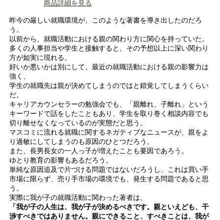
商品詳細を見る
昨今の厳しい就職環境が、このような著書を導き出したのだろ
う。
以前から、就職活動における親の関わり方に関心を持っていた。
多くの人事担当や学生と接触すると、その予想以上に深い関わり
方が如実に現れる。
好いか悪いかは別にして、最近の就職活動における親の影響力は
強く、
学生の就職先は親が決めてしまうのではと錯覚してしまうくらい
だ。
キャリアカウンセラーの勉強会でも、「親離れ、子離れ」という
キーワードで話をしたこともあり、学生を取り巻く相談内容でも
切り離せなくなっているのが実態だと思う。
マスコミに流れる就職に関するネガティブなニュースが、親をよ
り過敏にしてしまうのも原因のひとつだろう。
また、長男長女の一人っ子が増えたことも要因であろう。
ゆとり教育の影響もあるだろう。
単純な原因追及で片づける問題ではないだろうし、これは買い手
市場に限らず、売り手市場の環境でも、発生する問題であると思
う。
実際に我が子の就職活動に関わった著者は、
「我が子の人生は、我が子が決めるべきです。親といえども、干
渉すべきではありません。親にできること、すべきことは、我が