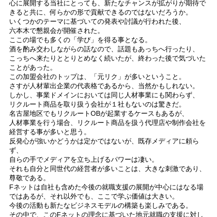
心に展開する当社にとっても、新たなチャンスが拡がりが期待で
きると共に、何らかの形で貢献できるのではないだろうか。
いくつかのテーマに基づいての発表や討議が行われた後、
六本木で懇親会が開催された。
ここの場でも多くの「学び」を得る事となる。
酒を酌み交わしながらの話なので、話題もあっちへ行ったり、
こっちへ来たりととりとめなく続いたが、終わった後で気づいた
ことがあった。
この加盟会社のトップは、「元リク」が多いということ。
さすが人材輩出企業の代表格であるから、当然かもしれない。
しかし、事業ドメインにおいては同じ人材事業にも関わらず、
リクルート商品を取り扱う会社が１社もないのは驚きだ。
名古屋地区でもリクルートOBが起業するケースもあるが、
人材事業を行う場合、リクルート商品を扱う代理店や制作会社を
経営する事が多いと思う。
反発心が強いかどうかは定かではないが、既存メディアに頼ら
ず、
自らの手でメディアを立ち上げるパワーは凄い。
それも自分と同世代の経営者が多いことは、大きな刺激であり、
尊敬である。
Fネットは自社も含めた今後の就職支援の展開が中心にはなる場
ではあるが、それ以外でも、ここで学ぶ価値は大きい。
今後の活動も新たなビジネスモデルの構築も楽しみである。
その中で、このFネットの理念に基づいた地元就職の支援に対し