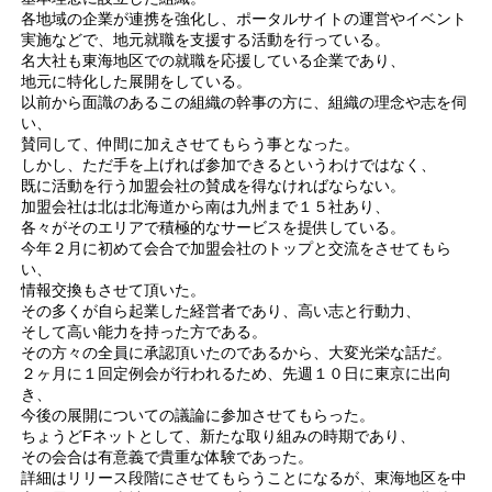
各地域の企業が連携を強化し、ポータルサイトの運営やイベント
実施などで、地元就職を支援する活動を行っている。
名大社も東海地区での就職を応援している企業であり、
地元に特化した展開をしている。
以前から面識のあるこの組織の幹事の方に、組織の理念や志を伺
い、
賛同して、仲間に加えさせてもらう事となった。
しかし、ただ手を上げれば参加できるというわけではなく、
既に活動を行う加盟会社の賛成を得なければならない。
加盟会社は北は北海道から南は九州まで１５社あり、
各々がそのエリアで積極的なサービスを提供している。
今年２月に初めて会合で加盟会社のトップと交流をさせてもら
い、
情報交換もさせて頂いた。
その多くが自ら起業した経営者であり、高い志と行動力、
そして高い能力を持った方である。
その方々の全員に承認頂いたのであるから、大変光栄な話だ。
２ヶ月に１回定例会が行われるため、先週１０日に東京に出向
き、
今後の展開についての議論に参加させてもらった。
ちょうどFネットとして、新たな取り組みの時期であり、
その会合は有意義で貴重な体験であった。
詳細はリリース段階にさせてもらうことになるが、東海地区を中