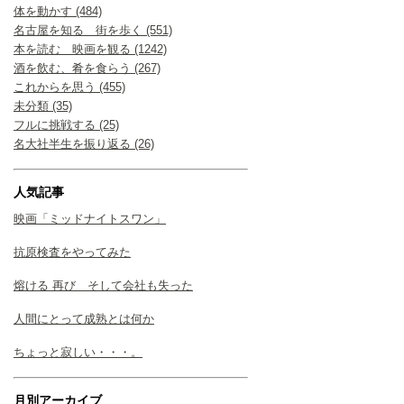
体を動かす (484)
名古屋を知る 街を歩く (551)
本を読む 映画を観る (1242)
酒を飲む、肴を食らう (267)
これからを思う (455)
未分類 (35)
フルに挑戦する (25)
名大社半生を振り返る (26)
人気記事
映画「ミッドナイトスワン」
抗原検査をやってみた
熔ける 再び そして会社も失った
人間にとって成熟とは何か
ちょっと寂しい・・・。
月別アーカイブ