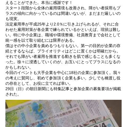
えることができた。本当に感謝です！
スタート段階から全体の雇用環境も改善され、障がい者採用もプ
ラスの傾向に向かっているのは間違いないが、まだまだ厳しいの
も現実。
法定雇用率が平成25年より2.0％に引き上げられるが、それに合
わせた雇用対策が各企業で練られているかといえば、現状は難し
い。特に中小企業は、職域や環境整備、社員教育まで会社として
統一感を以て取り組むには限界がある。
僕はその中小企業を責めるつもりもない。第一の目的が企業の存
続とするならば、プライオリティはどこに置くかは明確だから。
それでも障がい者雇用を推進する動きを肌で感じることも多くな
った。徐々に浸透していくのが、お互いにとってプラスになるの
かもしれない。
今回のイベントも大手企業を中心に18社の企業に参加頂く。我々
の考えに賛同し、初めて参加頂く企業も多い。少しでも橋渡し役
の存在として、お役に立てれば幸い。
29日（日）の朝日新聞にも特集記事と参加企業の募集要項が掲載
された。