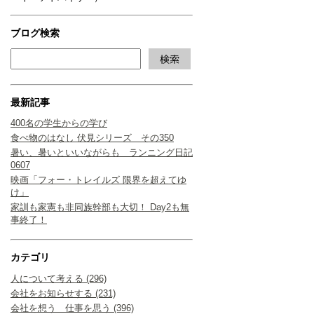
ブログ検索
最新記事
400名の学生からの学び
食べ物のはなし 伏見シリーズ その350
暑い、暑いといいながらも ランニング日記
0607
映画「フォー・トレイルズ 限界を超えてゆ
け」
家訓も家憲も非同族幹部も大切！ Day2も無
事終了！
カテゴリ
人について考える (296)
会社をお知らせする (231)
会社を想う 仕事を思う (396)