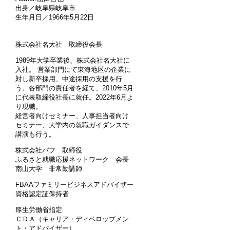
出身／岐阜県岐阜市
生年月日／1966年5月22日
株式会社名大社 取締役会長
1989年大学卒業後、株式会社名大社に
入社。 営業部門にて東海地区の企業に
対し新卒採用、中途採用の支援を行
う。各部門の責任者を経て、2010年5月
に代表取締役社長に就任。2022年6月よ
り現職。
経営者向けセミナー、人事担当者向け
セミナー、大学内の就職ガイダンスで
講演も行う。
株式会社パフ 取締役
ふるさと就職応援ネットワーク 会長
南山大学 非常勤講師
FBAAファミリービジネスアドバイザー
資格認定証保持者
厚生労働省指定
ＣＤＡ（キャリア・ディベロップメン
ト・アドバイザー）