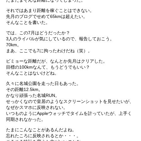
たまたまそんな距離になってしまった。
それではあまり距離を稼ぐことはできない。
先月のブログでせめて65kmは超えたい。
そんなことを書いた。
では、この7月はどうだったか？
3人のライバルが気にしているので、報告しておこう。
70km。
まあ、ここでも7に拘ったわけだね（笑）。
ビミョーな距離だが、なんとか先月はクリアした。
目標の100kmなんて、もうどうでもいい？
そんなことはないけどね。
久々に名城公園を走った日もあった。
その距離12.5km。
かなり頑張った名城RUN。
せっかくなので皇居のようなスクリーンショットを見せたいが、
なぜかスマホに反映されない。
いつものようにAppleウォッチでタイムを計っていたが、上手く
同期されなかった。
たまにこんなことがあるんだよね。
忘れたころに反映されるとか・・・。