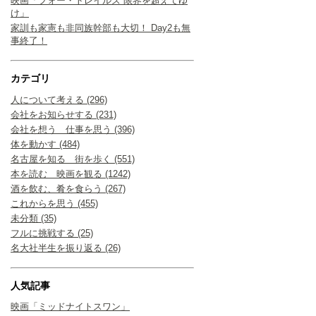
映画「フォー・トレイルズ 限界を超えてゆ
け」
家訓も家憲も非同族幹部も大切！ Day2も無
事終了！
カテゴリ
人について考える (296)
会社をお知らせする (231)
会社を想う 仕事を思う (396)
体を動かす (484)
名古屋を知る 街を歩く (551)
本を読む 映画を観る (1242)
酒を飲む、肴を食らう (267)
これからを思う (455)
未分類 (35)
フルに挑戦する (25)
名大社半生を振り返る (26)
人気記事
映画「ミッドナイトスワン」