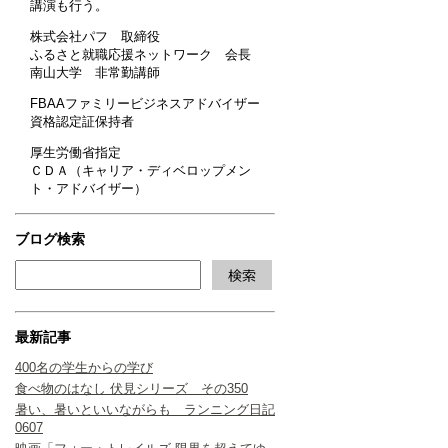
講演も行う。
株式会社パフ 取締役
ふるさと就職応援ネットワーク 会長
南山大学 非常勤講師
FBAAファミリービジネスアドバイザー
資格認定証保持者
厚生労働省指定
ＣＤＡ（キャリア・ディベロップメン
ト・アドバイザー）
ブログ検索
最新記事
400名の学生からの学び
食べ物のはなし 伏見シリーズ その350
暑い、暑いといいながらも ランニング日記
0607