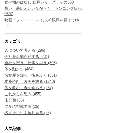
食べ物のはなし 伏見シリーズ その350
暑い、暑いといいながらも ランニング日記
0607
映画「フォー・トレイルズ 限界を超えてゆ
け」
カテゴリ
人について考える (296)
会社をお知らせする (231)
会社を想う 仕事を思う (396)
体を動かす (484)
名古屋を知る 街を歩く (551)
本を読む 映画を観る (1243)
酒を飲む、肴を食らう (267)
これからを思う (455)
未分類 (35)
フルに挑戦する (25)
名大社半生を振り返る (26)
人気記事