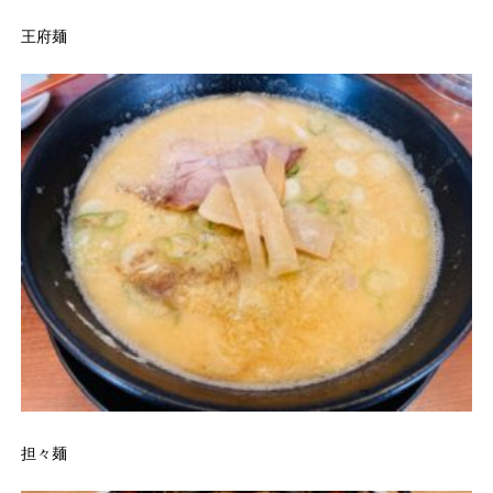
王府麺
担々麺