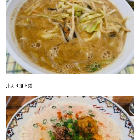
汁あり担々麺