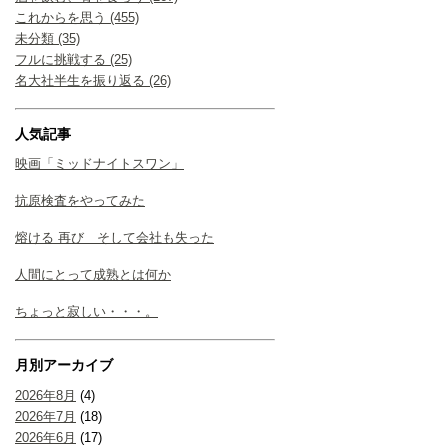
これからを思う (455)
未分類 (35)
フルに挑戦する (25)
名大社半生を振り返る (26)
人気記事
映画「ミッドナイトスワン」
抗原検査をやってみた
熔ける 再び そして会社も失った
人間にとって成熟とは何か
ちょっと寂しい・・・。
月別アーカイブ
2026年8月
(4)
2026年7月
(18)
2026年6月
(17)