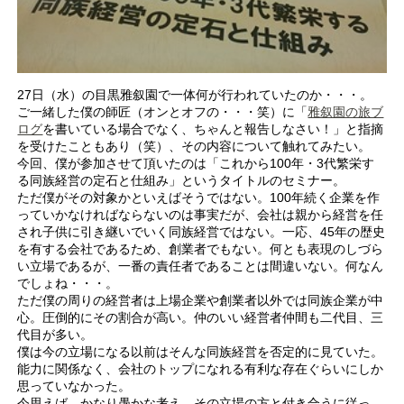
27日（水）の目黒雅叙園で一体何が行われていたのか・・・。
ご一緒した僕の師匠（オンとオフの・・・笑）に「
雅叙園の旅ブ
ログ
を書いている場合でなく、ちゃんと報告しなさい！」と指摘
を受けたこともあり（笑）、その内容について触れてみたい。
今回、僕が参加させて頂いたのは「これから100年・3代繁栄す
る同族経営の定石と仕組み」というタイトルのセミナー。
ただ僕がその対象かといえばそうではない。100年続く企業を作
っていかなければならないのは事実だが、会社は親から経営を任
され子供に引き継いでいく同族経営ではない。一応、45年の歴史
を有する会社であるため、創業者でもない。何とも表現のしづら
い立場であるが、一番の責任者であることは間違いない。何なん
でしょね・・・。
ただ僕の周りの経営者は上場企業や創業者以外では同族企業が中
心。圧倒的にその割合が高い。仲のいい経営者仲間も二代目、三
代目が多い。
僕は今の立場になる以前はそんな同族経営を否定的に見ていた。
能力に関係なく、会社のトップになれる有利な存在ぐらいにしか
思っていなかった。
今思えば、かなり愚かな考え。その立場の方と付き合うに従っ