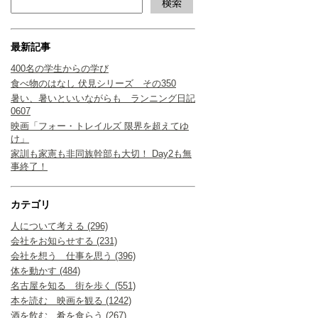
最新記事
400名の学生からの学び
食べ物のはなし 伏見シリーズ その350
暑い、暑いといいながらも ランニング日記
0607
映画「フォー・トレイルズ 限界を超えてゆ
け」
家訓も家憲も非同族幹部も大切！ Day2も無
事終了！
カテゴリ
人について考える (296)
会社をお知らせする (231)
会社を想う 仕事を思う (396)
体を動かす (484)
名古屋を知る 街を歩く (551)
本を読む 映画を観る (1242)
酒を飲む、肴を食らう (267)