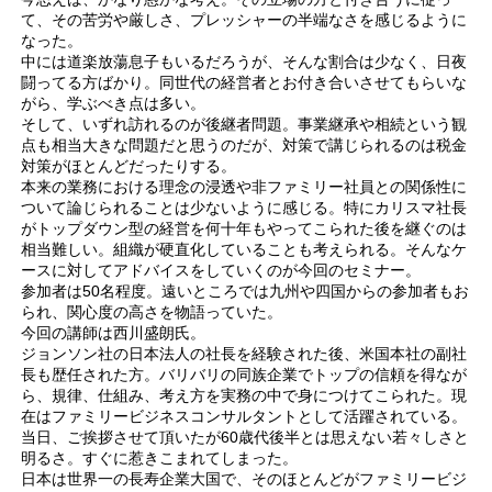
て、その苦労や厳しさ、プレッシャーの半端なさを感じるように
なった。
中には道楽放蕩息子もいるだろうが、そんな割合は少なく、日夜
闘ってる方ばかり。同世代の経営者とお付き合いさせてもらいな
がら、学ぶべき点は多い。
そして、いずれ訪れるのが後継者問題。事業継承や相続という観
点も相当大きな問題だと思うのだが、対策で講じられるのは税金
対策がほとんどだったりする。
本来の業務における理念の浸透や非ファミリー社員との関係性に
ついて論じられることは少ないように感じる。特にカリスマ社長
がトップダウン型の経営を何十年もやってこられた後を継ぐのは
相当難しい。組織が硬直化していることも考えられる。そんなケ
ースに対してアドバイスをしていくのが今回のセミナー。
参加者は50名程度。遠いところでは九州や四国からの参加者もお
られ、関心度の高さを物語っていた。
今回の講師は西川盛朗氏。
ジョンソン社の日本法人の社長を経験された後、米国本社の副社
長も歴任された方。バリバリの同族企業でトップの信頼を得なが
ら、規律、仕組み、考え方を実務の中で身につけてこられた。現
在はファミリービジネスコンサルタントとして活躍されている。
当日、ご挨拶させて頂いたが60歳代後半とは思えない若々しさと
明るさ。すぐに惹きこまれてしまった。
日本は世界一の長寿企業大国で、そのほとんどがファミリービジ