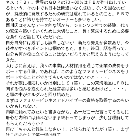
ネス（ＦＢ）。世界のＧＤＰの70～80％はＦＢが作り出してい
るという。その中でも日本は間違いなく成功している国なのだ
が、持続的に発展するための研究は遅れているとのこと。ＦＢで
あることに誇りを持てないオーナーも多いらしい。
西川氏はそんなデータ的な話から、ジョンソン社での経験、代々
の繁栄を築いていくために大切なこと、長く繁栄するために必要
な条件など話していただいた。
自分自身には必ずしも該当しないが、新たな発見が多数あり、今
後生かすべきポイントは掴めてきた。また、終日、話を伺って、
自分も何か役に立てることはないだろうかと思えるようになって
きた。
大げさに言えば、我々の事業は人材採用を通じて企業の成長をサ
ポートする仕事。であれば、このようなファミリービジネスをサ
ポートすることができてもいいのではないかと・・・。
それが僕に相応しいかは別にして（笑）、この東海地区にＦＢに
関する悩みを抱えられた経営者は多いと感じるわけだし・・・。
と頭の中がグルグルと回り始めた。
まずはファミリービジネスアドバイザーの資格を取得するのもい
いかもしれない。
内容に触れてみたいと書きながら、あーだこーだ言ってうるちに
肝心な内容には触れないまま終わってしまうが、少しは理解して
もらえただろうか？
再び「ちゃんと報告しなさい！」と叱られそうだが（笑）、まず
はこのあたりで第一弾は終了。