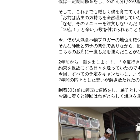
僕は一定期間修業をし、のれん分けの状
そして、これまでも厳しく僕を育ててく
「お前は店主の気持ちを全然理解してい
「なぜ、そのメニューを注文しないんだ
「10点！」と辛い点数を付けられること
今、僕が人気食べ物ブロガーの地位を確
そんな師匠と弟子の関係でありながら、
こちらのお店に一度も足を運んだことが
2年前から「顔を出します！」「今度行
約束を反故にする日々を送っていたので
今回、すべての予定をキャンセルし、よ
2年間の悶々とした想いが解き放たれた
到着30分前に師匠に連絡をし、弟子とし
お店に着くと師匠はわざとらしく焼豚を