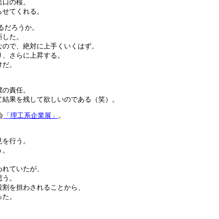
出口の桜。
らせてくれる。
なるだろうか。
新した。
なので、絶対に上手くいくはず。
り、さらに上昇する。
けだ。
僕の責任。
て結果を残して欲しいのである（笑）。
会
「理工系企業展」
。
。
見を行う。
う。
われていたが、
思う。
役割を担わされることから、
った。