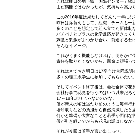
これは昨日の地下鉄「国際センター」駅
まだ満開ではなかったが、気持ちを高ぶ
この2016年度は果たしてどんな一年に
昨日は席替えもして、組織、チームも一
多くのことを想定して組み立てた新体制
バチバチとプラスの化学反応が起きまく
刺激と刺激がぶつかり合い、前進するわ
そんなイメージ。
これがうまく機能しなければ、明らかに
責任を取りたくないから、懸命に頑張っ
それはさておき明日は17卒向け合同説明
多くの理工系学生に参加してもらいたい
そしてイベント終了後は、会社全体で花
会社行事で花見を行うのはいつ以来だろ
17～18年ぶりじゃないのかな。
僕が新人の頃は当たり前のように毎年行
場所取りなどの負担から自然消滅したと
何かと準備が大変なことと若手が面倒な
僕が引き継いでからも花見の話はしなか
それが今回は若手が言い出しっぺ。