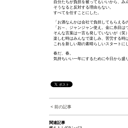
自分たちが負担を被ってもいいから、み
そうなると反対する理由もない。
すべてを任すことにした。
「お酒なんかは会社で負担してもらえる
「お～、ジャンジャン使え。金に糸目は
そんな言葉は一言も発していないが（笑
楽しむ時はみんなで楽しみ、苦労する時
これを新しい期の素晴らしいスタートに
春だ、春。
気持ちいい一年にするために今日から盛
< 前の記事
関連記事
燃えよ！グランパス