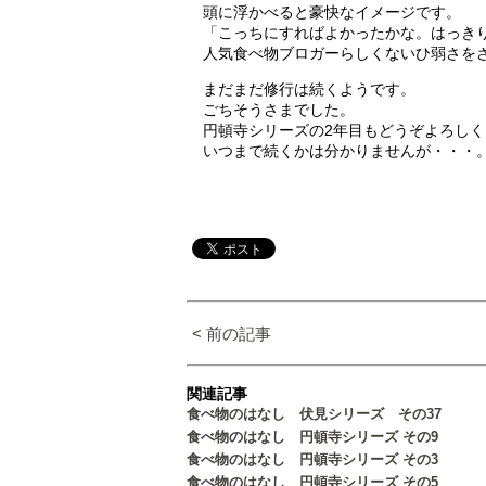
頭に浮かべると豪快なイメージです。
「こっちにすればよかったかな。はっき
人気食べ物ブロガーらしくないひ弱さを
まだまだ修行は続くようです。
ごちそうさまでした。
円頓寺シリーズの2年目もどうぞよろし
いつまで続くかは分かりませんが・・・
< 前の記事
関連記事
食べ物のはなし 伏見シリーズ その37
食べ物のはなし 円頓寺シリーズ その9
食べ物のはなし 円頓寺シリーズ その3
食べ物のはなし 円頓寺シリーズ その5