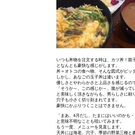
いつも丼物を注文する時は、カツ丼！親
となんとも豪快な感じがします。
丼＝オトコの食べ物、そんな図式がピッ
しかし、あなごの玉子丼は違います。
優しさとやわらかさと上品さを感じるの
「そうか～、この感じか～、腹が減って
と美味しく頂きながらも、男らしさに頼
穴子も小さく切り刻まれてます。
豪快にかぶりつくことはできません。
「まあ、4月だし、たまにはいいのかも・
と意味不明なことも呟いてみます。
もう一度、メニューを見直します。
天丼には海老、穴子、季節の野菜三種と